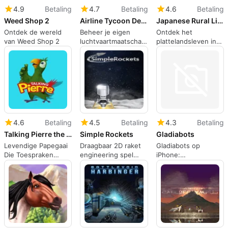
4.9
Betaling
4.7
Betaling
4.6
Betaling
Weed Shop 2
Airline Tycoon Deluxe
Japanese Rural Life Adventure
Ontdek de wereld
Beheer je eigen
Ontdek het
van Weed Shop 2
luchtvaartmaatschappij
plattelandsleven in
in Airline Tycoon
Japan
Deluxe
4.6
Betaling
4.5
Betaling
4.3
Betaling
Talking Pierre the Parrot
Simple Rockets
Gladiabots
Levendige Papegaai
Draagbaar 2D raket
Gladiabots op
Die Toespraken
engineering spel
iPhone:
Remixet En Gitaar
voor nieuwsgierige
Programmeer
Speelt
ruimte spelers
squads, bekijk
uitkomsten, verfijn
tactieken