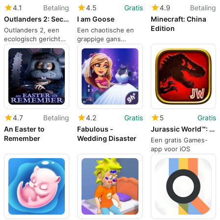
4.1
Betaling
4.5
Gratis
4.9
Betaling
Outlanders 2: Second Nature
I am Goose
Minecraft: China
Edition
Outlanders 2, een
Een chaotische en
ecologisch gericht
grappige gans
stadbouwspel voor
simulator
mobiel
4.7
Betaling
4.2
Gratis
5
Gratis
An Easter to
Fabulous -
Jurassic World™: The Game
Remember
Wedding Disaster
Een gratis Games-
app voor iOS