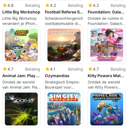
4.8
Betaling
4.2
Betaling
4.2
Betaling
Little Big Workshop
Football Referee Simulator
Foundation: Galactic Frontier
Little Big Workshop
Scheidsrechtergerichte
Ontdek de ruimte in
verandert je iPhone
voetbalsimulatie die
Foundation: Galactic
in een tafel fabriek
beslissingen
Frontier
vooropstelt
4.7
Betaling
4.1
Betaling
4.7
Betaling
Animal Jam: Play Wild
Ozymandias
Kitty Powers Matchmaker
Ontdek de wereld
Strategisch Empire-
Ontdek de wereld
van Animal Jam: Play
Bouwspel voor
van Kitty Powers
Wild!
iPhone
Matchmaker