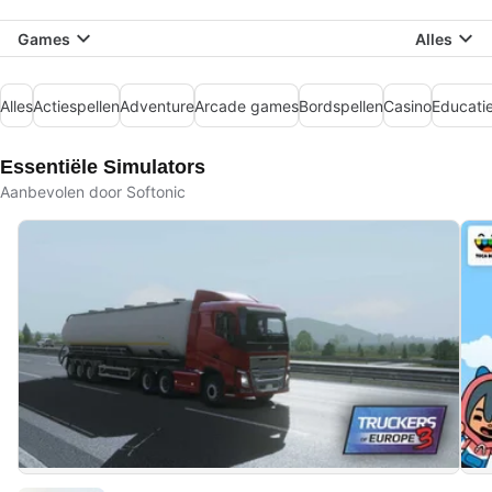
Games
Alles
Alles
Actiespellen
Adventure
Arcade games
Bordspellen
Casino
Educati
Essentiële Simulators
Aanbevolen door Softonic