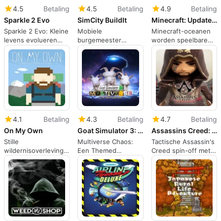
4.5
Betaling
4.5
Betaling
4.9
Betaling
Sparkle 2 Evo
SimCity BuildIt
Minecraft: Update Aquatic
Sparkle 2 Evo: Kleine
Mobiele
Minecraft-oceanen
levens evolueren
burgemeester
worden speelbare
door neon
simulator met sociale
ecosystemen op
aquatische scènes
handel en
iPhone
competitieve
cluboorlogvoering
4.1
Betaling
4.3
Betaling
4.7
Betaling
On My Own
Goat Simulator 3: Multiverse of Nonsense
Assassins Creed: Rebellion
Stille
Multiverse Chaos:
Tactische Assassin's
wildernisoverleving
Een Themed
Creed spin-off met
die de nadruk legt
Uitbreiding voor
basisbouw en squad
op opzettelijk,
Goat Sandbox Spel
tactieken
solitair spel