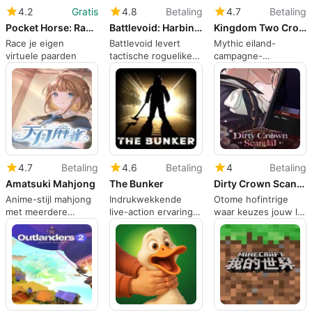
4.2
Gratis
4.8
Betaling
4.7
Betaling
Pocket Horse: Racing Champions
Battlevoid: Harbinger
Kingdom Two Crowns: Call of Olympus
Race je eigen
Battlevoid levert
Mythic eiland-
virtuele paarden
tactische roguelike
campagne-
gevechten voor
uitbreiding brengt
mobiele
Griekse strategie
commandanten
naar mobiel
4.7
Betaling
4.6
Betaling
4
Betaling
Amatsuki Mahjong
The Bunker
Dirty Crown Scandal
Anime-stijl mahjong
Indrukwekkende
Otome hofintrige
met meerdere
live-action ervaring
waar keuzes jouw lot
regionale regels op
op iPhone
herschrijven
iPhone