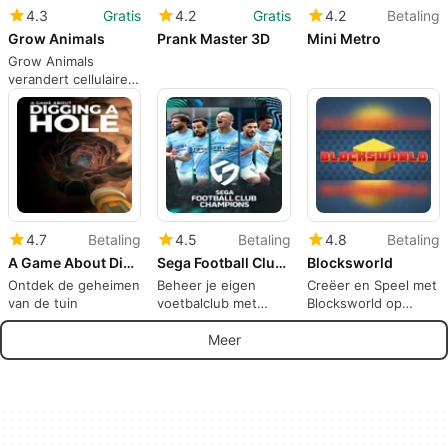
4.3
Gratis
4.2
Gratis
4.2
Betaling
Grow Animals
Prank Master 3D
Mini Metro
Grow Animals
verandert cellulaire
samensmelting in
speelse
huisdiercreatie
4.7
Betaling
4.5
Betaling
4.8
Betaling
A Game About Digging A Hole
Sega Football Club Champions
Blocksworld
Ontdek de geheimen
Beheer je eigen
Creëer en Speel met
van de tuin
voetbalclub met
Blocksworld op
SEGA Football Club
iPhone
Champions
Meer