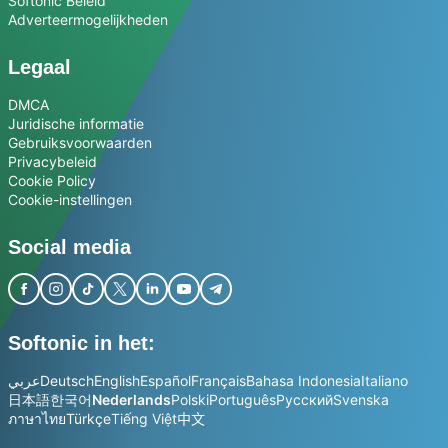
Softonic Beleid
Adverteermogelijkheden
Legaal
DMCA
Juridische informatie
Gebruiksvoorwaarden
Privacybeleid
Cookie Policy
Cookie-instellingen
Social media
Softonic in het:
عربي
Deutsch
English
Español
Français
Bahasa Indonesia
Italiano
日本語
한국어
Nederlands
Polski
Português
Русский
Svenska
ภาษาไทย
Türkçe
Tiếng Việt
中文