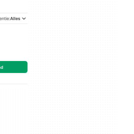
entie:
Alles
ad