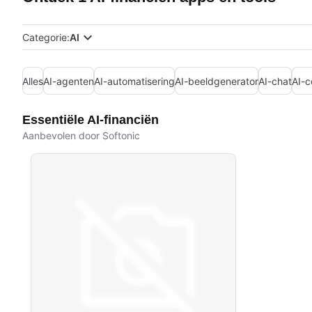
Categorie:
AI
Alles
AI-agenten
AI-automatisering
AI-beeldgenerator
AI-chat
AI-
Essentiële AI-financiën
Aanbevolen door Softonic