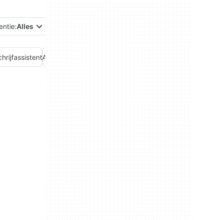
entie:
Alles
chrijfassistent
AI-stemgenerator
AI-videogenerator
AI-zoeken