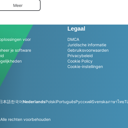
Meer
Legaal
oplossingen voor
DMCA
Juridische informatie
heer je software
Gebruiksvoorwaarden
eid
Privacybeleid
gelijkheden
Cookie Policy
Cookie-instellingen
日本語
한국어
Nederlands
Polski
Português
Русский
Svenska
ภาษาไทย
T
lle rechten voorbehouden