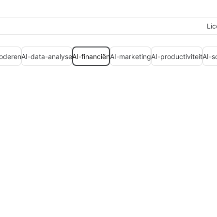
Lic
coderen
AI-data-analyse
AI-financiën
AI-marketing
AI-productiviteit
AI-s