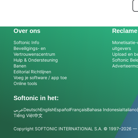
Over ons
Reclame
Softonic Info
Monetisatie-
Beveiligings- en
uitgevers
Vertrouwenscentrum
Upload en be
Hulp & Ondersteuning
Softonic Bel
Banen
Adverteermo
Editorial Richtlijnen
Voeg je software / app toe
Online tools
Softonic in het:
عربي
Deutsch
English
Español
Français
Bahasa Indonesia
Italiano
Tiếng Việt
中文
Copyright SOFTONIC INTERNATIONAL S.A.
© 1997–2026 — A