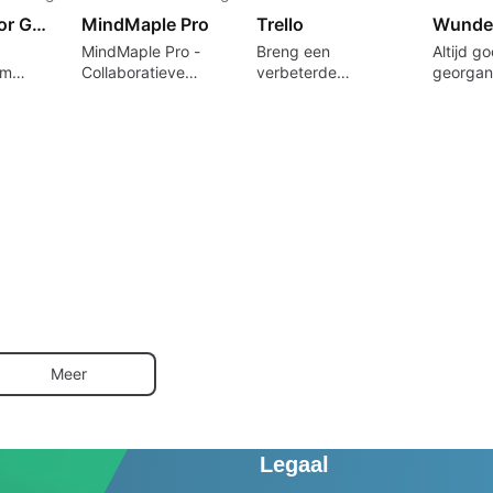
Analytics for Google Analytics
MindMaple Pro
Trello
Wunder
MindMaple Pro -
Breng een
Altijd g
om
Collaboratieve
verbeterde
georgan
stieken
brainstorm-app
workflow
deze stij
n
rechtstreeks naar
taakbeh
uw bureaublad.
Meer
Legaal