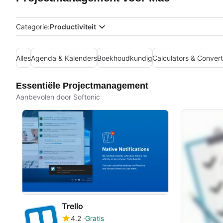
Categorie:
Productiviteit
Alles
Agenda & Kalenders
Boekhoudkundig
Calculators & Conver
Essentiële Projectmanagement
Aanbevolen door Softonic
Trello
4.2
Gratis