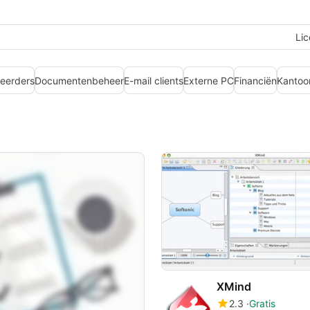
Lic
teerders
Documentenbeheer
E-mail clients
Externe PC
Financiën
Kantoo
XMind
2.3
Gratis