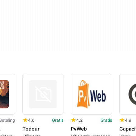
Betaling
4.6
Gratis
4.2
Gratis
4.9
k
Todour
PvWeb
Capaci