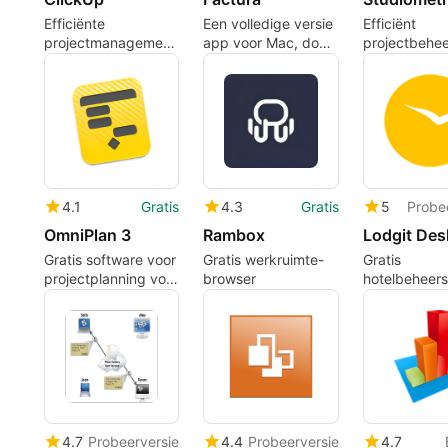
Efficiënte
Een volledige versie
Efficiënt
projectmanagementtool
app voor Mac, door
projectbehe
voor Mac
BaaraSoft.
Studiometry
4.1
Gratis
4.3
Gratis
5
Probe
OmniPlan 3
Rambox
Gratis software voor
Gratis werkruimte-
Gratis
projectplanning voor
browser
hotelbeheers
professioneel
gebruik
4.7
Probeerversie
4.4
Probeerversie
4.7