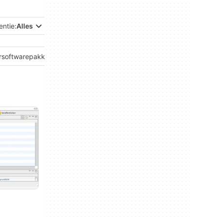
entie:
Alles
rsoftwarepakket
Persoonlijk Financieel Management
Projectmanagem