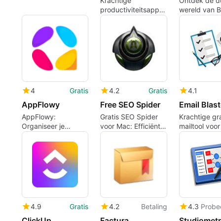
Krachtige
Ontdek de du
productiviteitsapp
wereld van B
voor Mac
Book
4
Gratis
4.2
Gratis
4.1
AppFlowy
Free SEO Spider
Email Blast
AppFlowy:
Gratis SEO Spider
Krachtige gra
Organiseer je
voor Mac: Efficiënt
mailtool voo
notities efficiënt
en Toegankelijk
4.9
Gratis
4.2
Betaling
4.3
Probe
ClickUp
Factura
Studiomet