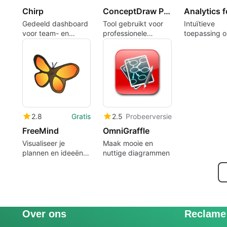
Chirp
ConceptDraw PRO
Gedeeld dashboard
Tool gebruikt voor
Intuïtieve
voor team- en
professionele
toepassing 
projectinformatie
stroomdiagrammen,
bedrijfsstati
diagrammen en
te analysere
illustreren
2.8
Gratis
2.5
Probeerversie
FreeMind
OmniGraffle
Visualiseer je
Maak mooie en
plannen en ideeën
nuttige diagrammen
met een mindmap
Over ons
Reclame