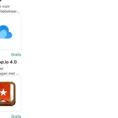
e voor
atiebeheer
ine
n
Gratis
op.io 4.0
er
ngen met uw
ers
Gratis