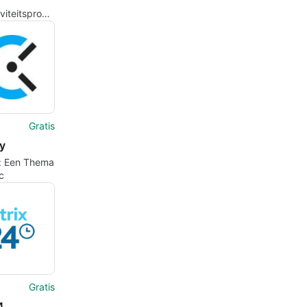
iviteitsprogramma
c
Gratis
y
y: Een Thema
c
Gratis
4