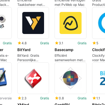
istere
Efficiënte
Efficiëntie verhogen
Gratis
lack
Taakbeheer met
met PvWeb op Mac
Product
Todour voor Mac
voor Ma
Gratis
4.8
Gratis
3.1
Gratis
5
er
BitYard
Basecamp
Clockif
tis e-
BitYard: Gratis
Efficiënt
Clockif
r Mac
Persoonlijke
samenwerken met
voor Ma
Financiële
Basecamp 3
Beheerder voor Mac
erversie
2.3
Gratis
0.8
Gratis
1.1
ry
XMind
GanttPV
Bitrix2