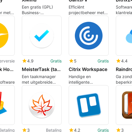
Een gratis (GPL)
Efficiënt
Softwar
er met
Business-
projectbeheer met
klantrel
programma voor
GanttPV voor Mac
voor kle
Mac
bedrijve
erversie
4.9
Gratis
5
Gratis
4.4
Lodgit Desk Hotel Software
MeisterTask (task management)
Citrix Workspace
Raindr
Een taakmanager
Handige en
Ga zond
oftware
met uitgebreide
intelligente
beperki
productiviteitsfuncties
werkruimte
bladwijz
Betaling
3
Betaling
4.2
Gratis
3