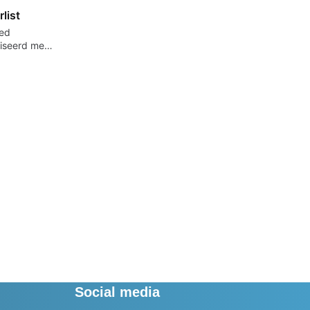
list
oed
iseerd met
lvolle
eerder
Social media