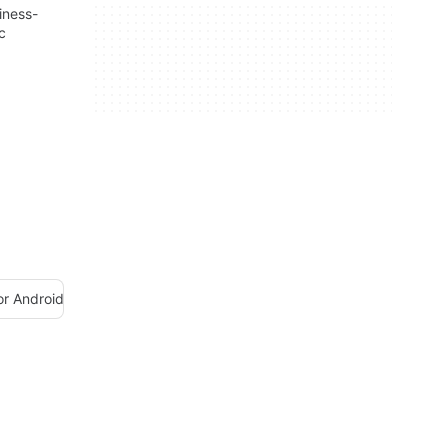
iness-
c
or Android