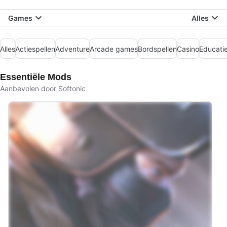
Games
Alles
Alles
Actiespellen
Adventure
Arcade games
Bordspellen
Casino
Educati
Essentiële Mods
Aanbevolen door Softonic