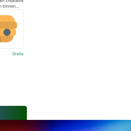
en creatieve
n binnen
eik
Gratis