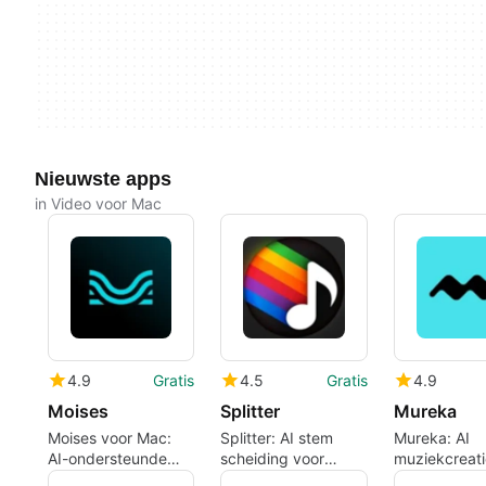
Nieuwste apps
in Video voor Mac
4.9
Gratis
4.5
Gratis
4.9
Moises
Splitter
Mureka
Moises voor Mac:
Splitter: AI stem
Mureka: AI
AI-ondersteunde
scheiding voor
muziekcreati
audiotools voor
muziek- en video-
gecombineer