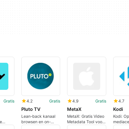
Gratis
4.2
Gratis
4.9
Gratis
4.7
Pluto TV
MetaX
Kodi
Lean-back kanaal
MetaX: Gratis Video
Kodi: O
e
browsen en on-
Metadata Tool voor
mediace
d met
demand bekijken op
Mac
Mac-ge