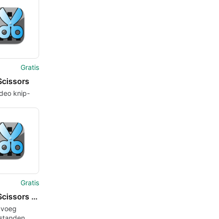
oscopen
Gratis
Scissors
ideo knip-
egapplicatie
Gratis
Video Scissors for Mac
 voeg
standen