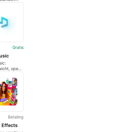
g, snel en
sverlies
Gratis
usic
ic:
icht, open-
YouTube
esktop- en
client
Betaling
 Effects