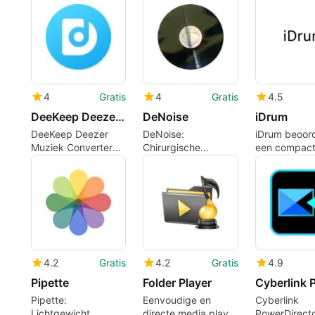
makers
editors
cinematogra
videoproduct
4
Gratis
4
Gratis
4.5
DeeKeep Deezer Music Converter Mac
DeNoise
iDrum
DeeKeep Deezer
DeNoise:
iDrum beoord
Muziek Converter
Chirurgische
een compac
voor Mac: Offline
ruisverwijdering
patroon seq
Deezer Export Tool
voor vinyl- en
voor snelle b
bandoverdrachten
4.2
Gratis
4.2
Gratis
4.9
Pipette
Folder Player
Pipette:
Eenvoudige en
Cyberlink
Lichtgewicht
directe media player
PowerDirecto