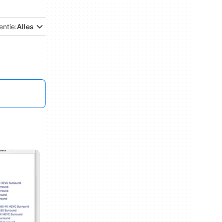
entie:
Alles