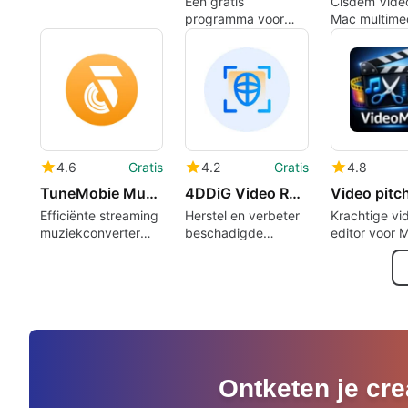
Een gratis
Cisdem Vide
programma voor
Mac multime
mac
voor convers
vastlegging
4.6
Gratis
4.2
Gratis
4.8
TuneMobie Music One
4DDiG Video Repair
Efficiënte streaming
Herstel en verbeter
Krachtige vi
muziekconverter
beschadigde
editor voor 
voor Mac
mediabestanden
gebruikers
Ontketen je cre