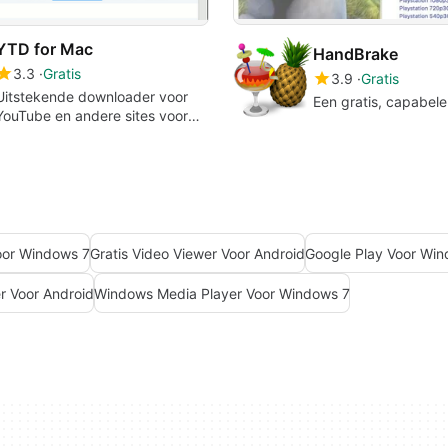
YTD for Mac
HandBrake
3.3
Gratis
3.9
Gratis
Uitstekende downloader voor
Een gratis, capabele
YouTube en andere sites voor
videostreaming
oor Windows 7
Gratis Video Viewer Voor Android
Google Play Voor Wi
r Voor Android
Windows Media Player Voor Windows 7