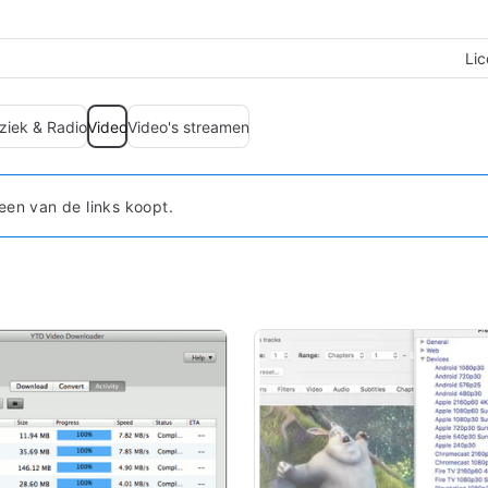
Lic
ziek & Radio
Video
Video's streamen
een van de links koopt.