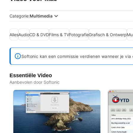
Categorie:
Multimedia
Alles
Audio
CD & DVD
Films & TV
Fotografie
Grafisch & Ontwerp
Mu
Softonic kan een commissie verdienen wanneer je via 
Essentiële Video
Aanbevolen door Softonic