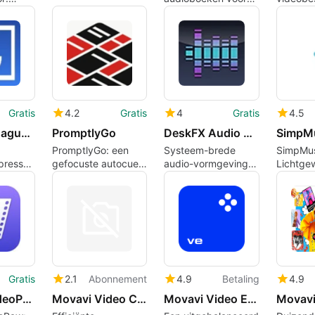
e
elk apparaat met
eenvoudi
ing
snelle verliesloze
zonder
uitvoer
kwaliteit
samen
Gratis
4.2
Gratis
4
Gratis
4.5
Abhishek Jaguessar File Zipper
PromptlyGo
DeskFX Audio Enhancer Software for Mac
SimpM
PromptlyGo: een
Systeem-brede
SimpMus
ressor
gefocuste autocue
audio-vormgeving
Lichtgew
ideo
voor camera-gericht
en real-time
source 
nelheid
presentatoren
effecten voor Mac-
Music d
afspeel
mobiele 
Gratis
2.1
Abonnement
4.9
Betaling
4.9
Cisdem VideoPaw
Movavi Video Converter
Movavi Video Editor
Movavi