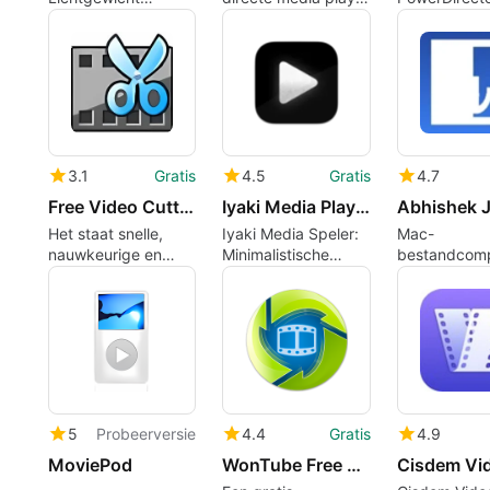
kleurkiezer voor
voor Mac
Professionel
nauwkeurige
Videobewerk
paletvastlegging op
voor Mac
Mac
3.1
Gratis
4.5
Gratis
4.7
Free Video Cutter Joiner
Iyaki Media Player
Het staat snelle,
Iyaki Media Speler:
Mac-
nauwkeurige en
Minimalistische
bestandcomp
verliesloze video-
macOS-speler voor
gericht op v
splitsing en -
gefocuste media-
privacy en s
samenvoeging op
afspeel
Mac toe
5
Probeerversie
4.4
Gratis
4.9
MoviePod
WonTube Free Video Converter