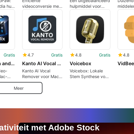
oPaw:
Efficiënte
Een uitgebalanceerd
Duizend
dia hub
videoconversie met
hulpmiddel voor
middele
ie en
Movavi Video
creatieve bewerking
handber
Converter
Gratis
4.7
Gratis
4.8
Gratis
4.8
Video pitch and tempo changer for mac
Kanto AI Vocal Remover for Mac
Voicebox
VidBee
deo-
Kanto AI Vocal
Voicebox: Lokale
Mac-
Remover voor Mac:
Stem Synthese voor
Eenvoudige Vocalen
Mac
Verwijdering
Meer
ativiteit met Adobe Stock