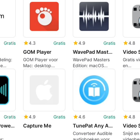
fische
Mac
thuisbi
ie
Gratis
4.3
Gratis
4.9
Gratis
4.8
GOM Player
WavePad Masters Edition
Video 
eling:
GOM Player voor
WavePad Masters
Gratis v
te
Mac: desktop
Edition: macOS
en
uencer
afspelen met native
audio-editor voor
samenvo
eats
360° video
gedetailleerd
op Mac
ondersteuning
geluidswerk
Gratis
4.9
Gratis
4.6
Gratis
4.8
Cyberlink PowerDirector
Capture Me
TunePat Any Audiobook Converter
Converteer Audible
Snijd en
r:
audioboeken voor
videobe