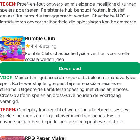
TEGEN:
Proef-en-fout ontwerp en misleidende moeilijkheid kunnen
spelers polariseren. Persistente hub behoudt fouten, inclusief
gevaarlijke items die teruggebracht worden. Chaotische NPC's
introduceren onvoorspelbaarheid die oplossingen kan belemmeren.
Rumble Club
4.4
Betaling
Rumble Club: chaotische fysica vechter voor snelle
sociale wedstrijden
Download
VOOR:
Momentum-gebaseerde knockouts belonen creatieve fysica-
spel.. Korte wedstrijdlengte past bij snelle sociale sessies en
streams. Uitgebreide karakteraanpassing met skins en emotes.
Cross-platform spelen en cross-save houden de voortgang
verenigd.
TEGEN:
Gameplay kan repetitief worden in uitgebreide sessies.
Spelers hebben zorgen geuit over microtransacties. Fysica
onvoorspelbaarheid beperkt precieze competitieve controle.
RPG Paper Maker