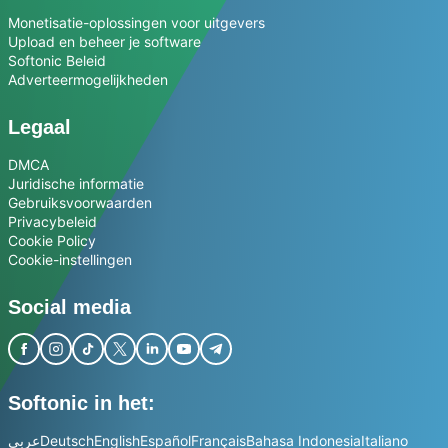
Monetisatie-oplossingen voor uitgevers
Upload en beheer je software
Softonic Beleid
Adverteermogelijkheden
Legaal
DMCA
Juridische informatie
Gebruiksvoorwaarden
Privacybeleid
Cookie Policy
Cookie-instellingen
Social media
Softonic in het:
عربي
Deutsch
English
Español
Français
Bahasa Indonesia
Italiano