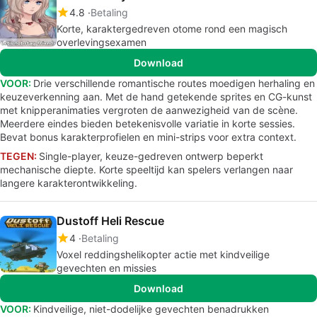
4.8
Betaling
Korte, karaktergedreven otome rond een magisch
overlevingsexamen
Download
VOOR:
Drie verschillende romantische routes moedigen herhaling en
keuzeverkenning aan. Met de hand getekende sprites en CG-kunst
met knipperanimaties vergroten de aanwezigheid van de scène.
Meerdere eindes bieden betekenisvolle variatie in korte sessies.
Bevat bonus karakterprofielen en mini-strips voor extra context.
TEGEN:
Single-player, keuze-gedreven ontwerp beperkt
mechanische diepte. Korte speeltijd kan spelers verlangen naar
langere karakterontwikkeling.
Dustoff Heli Rescue
4
Betaling
Voxel reddingshelikopter actie met kindveilige
gevechten en missies
Download
VOOR:
Kindveilige, niet-dodelijke gevechten benadrukken