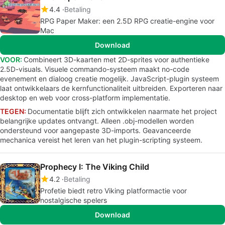
4.4
Betaling
RPG Paper Maker: een 2.5D RPG creatie-engine voor
Mac
Download
VOOR:
Combineert 3D-kaarten met 2D-sprites voor authentieke
2.5D-visuals. Visuele commando-systeem maakt no-code
evenement en dialoog creatie mogelijk. JavaScript-plugin systeem
laat ontwikkelaars de kernfunctionaliteit uitbreiden. Exporteren naar
desktop en web voor cross-platform implementatie.
TEGEN:
Documentatie blijft zich ontwikkelen naarmate het project
belangrijke updates ontvangt. Alleen .obj-modellen worden
ondersteund voor aangepaste 3D-imports. Geavanceerde
mechanica vereist het leren van het plugin-scripting systeem.
Prophecy I: The Viking Child
4.2
Betaling
Profetie biedt retro Viking platformactie voor
nostalgische spelers
Download