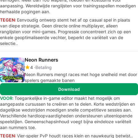
aanpassing. Wereldwijde ranglijsten voor trainingsspellen moedigen
herhaalde pogingen aan.
TEGEN:
Eenvoudig ontwerp stemt het af op casual spel in plaats
van diepe strategie. Geen directe online multiplayer, alleen
ranglijsten voor mini-games. Progressie concentreert zich op een
enkele geoptimaliseerde vechter, beperkt de variëteit van de
selectie..
Neon Runners
4
Betaling
Neon Runners mengt races met hoge snelheid met door
spelers gemaakte banen
Download
VOOR:
Toegankelijke in-game editor maakt het mogelijk om
aangepaste cursussen te creëren en te delen. Korte wedstrijden en
dagelijkse wedstrijden moedigen snelle competitieve sessies aan.
Verschillende hardloopvaardigheden ondersteunen uiteenlopende
speelstijlen. Gemeenschapsinhoud voegt bijna eindeloze variëteit
aan nummers toe.
TEGEN:
Vier-speler PvP houdt races klein en nauwkeurig betwist..