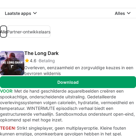
Laatste apps
Alles
Alle
Partner-ontwikkelaars
The Long Dark
4.6
Betaling
Overleven, eenzaamheid en zorgvuldige keuzes in een
bevroren wildernis
Download
VOOR:
Met de hand geschilderde aquarelbeelden creëren een
spookachtige, onderscheidende uitstraling. Gedetailleerde
overlevingssystemen volgen calorieën, hydratatie, vermoeidheid en
temperatuur. WINTERMUTE episodisch verhaal biedt een
gestructureerde verhaallijn. Sandboxmodus ondersteunt open-eind,
opkomend spel met hoge inzet.
TEGEN:
Strikt singleplayer, geen multiplayeroptie. Kleine fouten
kunnen ernstige, onomkeerbare gevolgen hebben in het spel.