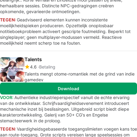
herhaalbare sessies. Distincte NPC-gedragingen creëren
opkomende, gevarieerde ontmoetingen.
TEGEN:
Geadviseerd elementen kunnen inconsistente
moeilijkheidspieken produceren. Opzettelijk onoplosbaar
notitieboekprobleem activeert gescripte foutmelding. Beperkt tot
singleplayer; geen multiplayer-modussen vermeld. Reactieve
moeilijkheid neemt scherp toe na fouten.
Talents
4.6
Betaling
Talents mengt otome-romantiek met de grind van indie
gamedev
Download
VOOR:
Authentieke industrieperspectief vanuit de echte ervaring
van de ontwikkelaar. Schrijfvaardigheidsevenement introduceert
mechanische inzet bij beslissingen. Uitgebreid script biedt diepe
karakterontwikkeling. Galerij van 50+ CG's en Engelse
stemacteerwerk in de proloog.
TEGEN:
Vaardigheidsgebaseerde toegangslimieten voegen kans toe
aan route-toegang. Grote scripts vereisen lange speelsessies om