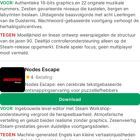
VOOR:
Authentieke 16-bits graphics en 22 originele muzikale
nummers. Zestien gevarieerde niveaus die kastelen, bergen en
labyrinten beslaan. Uitdagende baasvolgorde met acht Leerlingen
van de Duisternis. Wachtwoord-gebaseerde voortgang verhoogt de
herhalingsincentives.
TEGEN:
Moeilijkheid en lineair ontwerp weerspiegelen de structuur
van de jaren 90. Deeltijd controllerondersteuning alleen op de
Steam-release opgemerkt. Enkele speler focus; geen multiplayer
modi vermeld.
Nodes Escape
4
Betaling
Nodes Escape: een cerebrale tekstgebaseerde
ontsnappingservaring voor puzzelliefhebbers
Download
VOOR:
Ingebouwde level-editor met Steam Workshop-
ondersteuning vergroot de herspeelbaarheid. Atmosferische
vertelling en geluid bieden realisme zonder graphics. Zesenveertig
Steam-prestaties geven duidelijke voortgangsdoelen.
TEGEN:
Machine-generated Engels kan kleine vertaalonjuistheden