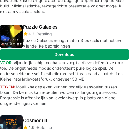
bevatten. Enkele UI-gerelateerde bugs gerapporteerd op de Mac-
build. Minimalistische, tekstgerichte presentatie voldoet mogelijk
niet aan visuele spelers.
Puzzle Galaxies
4.2
Betaling
Puzzle Galaxies mengt match-3 puzzels met actieve
vijandelijke bedreigingen
Download
VOOR:
Vijandelijk schip mechanica voegt actieve defensieve druk
toe. De ongetimede modus ondersteunt pure logica spel. De
onderscheidende sci-fi esthetiek verschilt van candy-match titels.
Kleine installatievoetafdruk, ongeveer 50 MB.
TEGEN:
Moeilijkheidspieken kunnen ongelijk aanvoelen tussen
fasen. De kernlus kan repetitief worden na langdurige sessies.
Progressie is afhankelijk van levelontwerp in plaats van diepe
ontgrendelingssystemen.
Cosmodrill
4.9
Betaling