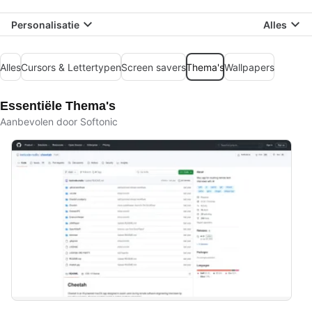
Personalisatie
Alles
Alles
Cursors & Lettertypen
Screen savers
Thema's
Wallpapers
Essentiële Thema's
Aanbevolen door Softonic