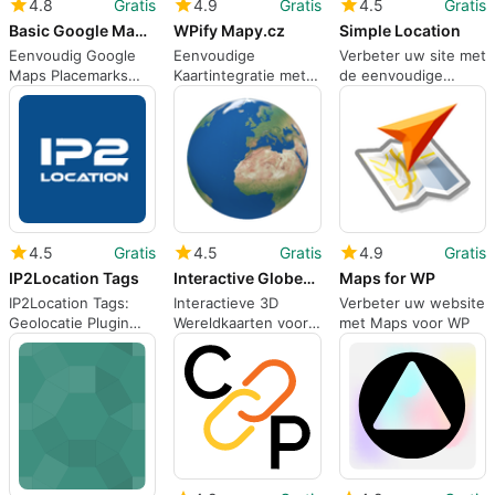
4.8
Gratis
4.9
Gratis
4.5
Gratis
Basic Google Maps Placemarks
WPify Mapy.cz
Simple Location
Eenvoudig Google
Eenvoudige
Verbeter uw site met
Maps Placemarks
Kaartintegratie met
de eenvoudige
voor WordPress
WPify Mapy.cz
locatie-plugin
4.5
Gratis
4.5
Gratis
4.9
Gratis
IP2Location Tags
Interactive Globes 8211 3D World Maps
Maps for WP
IP2Location Tags:
Interactieve 3D
Verbeter uw website
Geolocatie Plugin
Wereldkaarten voor
met Maps voor WP
voor WordPress
WordPress