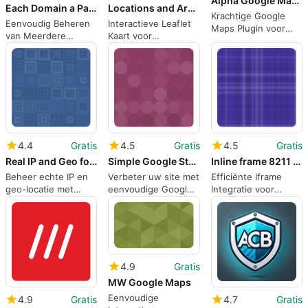
Alpha Google Map For Elementor
Each Domain a Page
Locations and Areas 8211 Leaflet Map with Region Tabs
Krachtige Google
Eenvoudig Beheren
Interactieve Leaflet
Maps Plugin voor
van Meerdere
Kaart voor
Elementor
Landingspagina's
WordPress
4.4
Gratis
4.5
Gratis
4.5
Gratis
Real IP and Geo for Cloudflare
Simple Google Street View
Inline frame 8211 Iframe
Beheer echte IP en
Verbeter uw site met
Efficiënte Iframe
geo-locatie met
eenvoudige Google
Integratie voor
Cloudflare
Street View
WordPress
4.9
Gratis
MW Google Maps
Eenvoudige
4.9
Gratis
4.7
Gratis