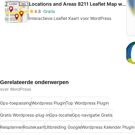
Locations and Areas 8211 Leaflet Map with Region Tabs
4.8
Gratis
Interactieve Leaflet Kaart voor WordPress
Gerelateerde onderwerpen
over WordPress
Gps-toepassing
Wordpress Plugin
Top Wordpress Plugin
Gratis Wordpress-plug-in
Gps-locatie
Gps-navigatie Gratis
Reisplanner
Routekaart
Uitbreiding Google
Wordpress Kalender Plugin