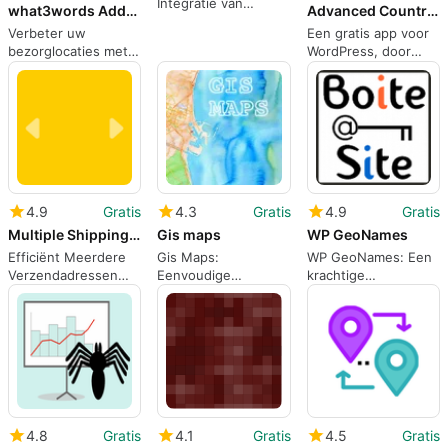
Integratie van
what3words Address Field
Advanced Country Blocker
Google Maps in
Verbeter uw
Een gratis app voor
WordPress
bezorglocaties met
WordPress, door
what3words
brstefanovic.
4.9
Gratis
4.3
Gratis
4.9
Gratis
Multiple Shipping Addresses for WooCommerce Address Book
Gis maps
WP GeoNames
Efficiënt Meerdere
Gis Maps:
WP GeoNames: Een
Verzendadressen
Eenvoudige
krachtige
Beheren met
Kaartintegratie voor
WordPress-plugin
WooCommerce
WordPress
voor geolocatie
4.8
Gratis
4.1
Gratis
4.5
Gratis