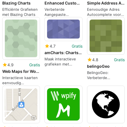
Blazing Charts
Enhanced Custom Permalinks
Simple Address Autocomplete
Efficiënte Grafieken
Verbeterde
Eenvoudige Adres
met Blazing Charts
Aangepaste
Autocomplete voor
Permalinks voor
WordPress
WordPress
4.7
Gratis
amCharts: Charts and Maps
Maak interactieve
4.8
Gratis
grafieken met
4.9
Gratis
belingoGeo
amCharts
Web Maps for WordPress
BelingoGeo:
Interactieve kaarten
Verbeterde
eenvoudig
Stadsnavigatie voor
integreren in
WordPress
WordPress