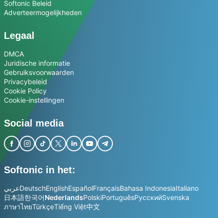
Softonic Beleid
Adverteermogelijkheden
Legaal
DMCA
Juridische informatie
Gebruiksvoorwaarden
Privacybeleid
Cookie Policy
Cookie-instellingen
Social media
Softonic in het:
عربي
Deutsch
English
Español
Français
Bahasa Indonesia
Italiano
日本語
한국어
Nederlands
Polski
Português
Русский
Svenska
ภาษาไทย
Türkçe
Tiếng Việt
中文