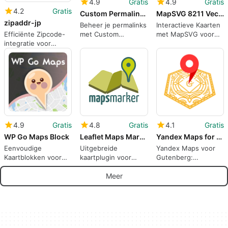
4.9
Gratis
4.9
Gratis
4.2
Gratis
Custom Permalinks
MapSVG 8211 Vector maps Image maps Google Maps
zipaddr-jp
Beheer je permalinks
Interactieve Kaarten
Efficiënte Zipcode-
met Custom
met MapSVG voor
integratie voor
Permalinks
WordPress
WordPress
4.9
Gratis
4.8
Gratis
4.1
Gratis
WP Go Maps Block
Leaflet Maps Marker Google Maps OpenStreetMap Bing Maps
Yandex Maps for Gutenberg
Eenvoudige
Uitgebreide
Yandex Maps voor
Kaartblokken voor
kaartplugin voor
Gutenberg:
WordPress
WordPress
Eenvoudige
Kaartintegratie
Meer