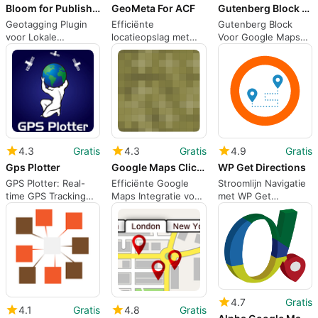
Bloom for Publishers
GeoMeta For ACF
Gutenberg Block For Google Maps Embed By Pantheon
Geotagging Plugin
Efficiënte
Gutenberg Block
voor Lokale
locatieopslag met
Voor Google Maps
Nieuwswebsites
GeoMeta voor ACF
Embed
4.3
Gratis
4.3
Gratis
4.9
Gratis
Gps Plotter
Google Maps Click039n Load for Divi GDPR
WP Get Directions
GPS Plotter: Real-
Efficiënte Google
Stroomlijn Navigatie
time GPS Tracking
Maps Integratie voor
met WP Get
voor WordPress
Divi
Directions
4.7
Gratis
4.1
Gratis
4.8
Gratis