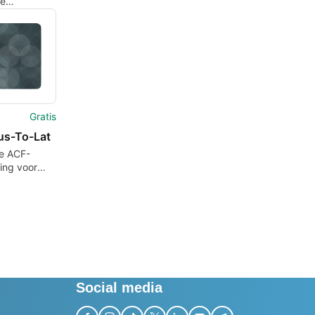
ge
ge
ng voor
ss
Gratis
us-To-Lat
te ACF-
ing voor
ratie
Social media