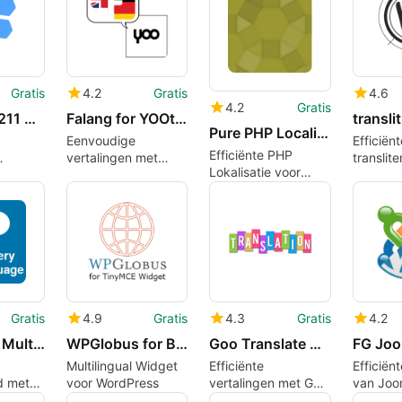
Gratis
4.2
Gratis
4.6
4.2
Gratis
Autoglot 8211 Automatic WordPress Translation
Falang for YOOtheme Lite
translit
Pure PHP Localization
Eenvoudige
Efficiënt
Efficiënte PHP
vertalingen met
translite
Lokalisatie voor
e
Falang voor
vertalin
WordPress
r
YOOtheme Lite
WordPre
Gratis
4.9
Gratis
4.3
Gratis
4.2
WP Bakery Multilanguage
WPGlobus for Black Studio TinyMCE Widget
Goo Translate Widget
Multilingual Widget
Efficiënte
Efficiën
d met
voor WordPress
vertalingen met Goo
van Joo
Translate Widget
WordPre