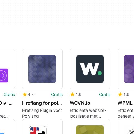
Gratis
4.4
Gratis
4.9
Gratis
4.9
Falang for Divi Lite
Hreflang for polylang
WOVN.io
Hreflang Plugin voor
Efficiënte website-
Efficiën
met
Polylang
localisatie met
beheer 
ivi Lite
WOVN.io
WordPre