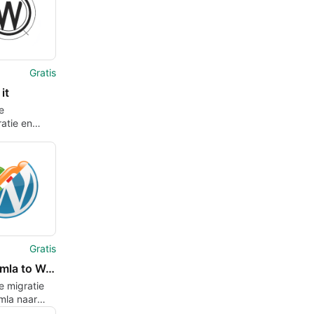
Gratis
 it
e
ratie en
g voor
ss
Gratis
FG Joomla to WordPress
te migratie
mla naar
ss