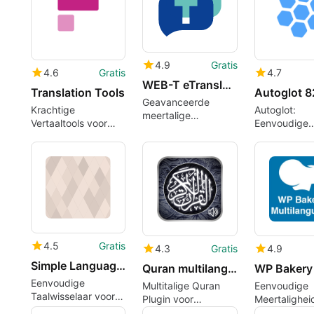
4.9
Gratis
4.6
Gratis
4.7
WEB-T eTranslation Multilingual
Translation Tools
Geavanceerde
Krachtige
Autoglot:
meertalige
Vertaaltools voor
Eenvoudige
vertalingen voor
WordPress
Automatisch
WordPress
Vertaling voo
WordPress
4.5
Gratis
4.3
Gratis
4.9
Simple Language Switcher
Quran multilanguage Text amp Audio
Eenvoudige
Multitalige Quran
Eenvoudige
Taalwisselaar voor
Plugin voor
Meertalighei
WordPress
WordPress
WP Bakery