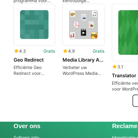
programma voor
Eenvoudige
WordPress, door
vertalingen voor
Mayo Moriyama.
WordPress
4.3
Gratis
4.9
Gratis
Geo Redirect
Media Library Assistant
3.1
Efficiënte Geo
Verbeter uw
Redirect voor
WordPress Media
Translator
WordPress
Library met MLA
Efficiënte ver
voor WordPr
Over ons
Reclame
Softonic Info
Monetisatie-