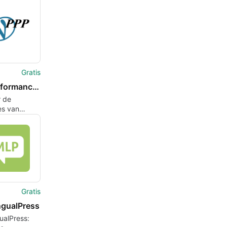
Gratis
WP Performance Pack
r de
es van
ss met WP
ance Pack
Gratis
ngualPress
gualPress: