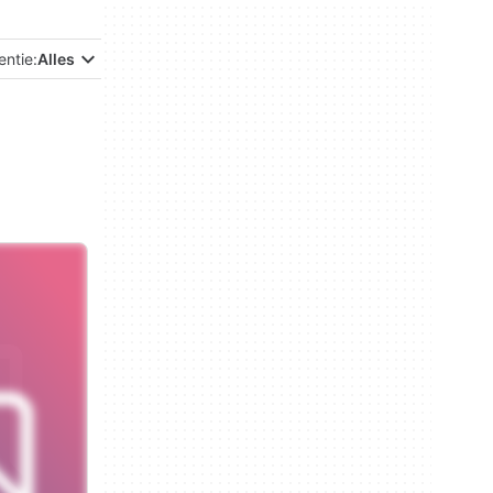
entie:
Alles