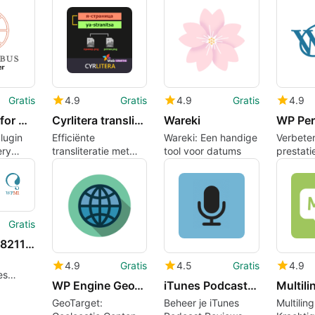
e
Gratis
4.9
Gratis
4.9
Gratis
4.9
WPGlobus for WPBakery Visual Composer
Cyrlitera transliteration of links and file names
Wareki
Plugin
Efficiënte
Wareki: Een handige
Verbete
ery
transliteratie met
tool voor datums
prestati
oser
Cyrlitera
WordPre
Perform
Gratis
Directorist 8211 WPML Integration
4.9
Gratis
4.5
Gratis
4.9
es
WP Engine GeoTarget
iTunes Podcast Review Manager
Multili
GeoTarget:
Beheer je iTunes
Multilin