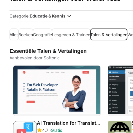
Categorie:
Educatie & Kennis
Alles
Boeken
Geografie
Lesgeven & Trainen
Talen & Vertalingen
We
Essentiële Talen & Vertalingen
Aanbevolen door Softonic
AI Translation for TranslatePress
4.7
Gratis