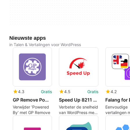
Nieuwste apps
in Talen & Vertalingen voor WordPress
4.3
Gratis
4.5
Gratis
4.2
GP Remove Powered By
Speed Up 8211 Translation Cache
Verwijder 'Powered
Verbeter de snelheid
Eenvoudige
By' met GP Remove
van WordPress met
vertalingen 
deze plugin
Falang voor D