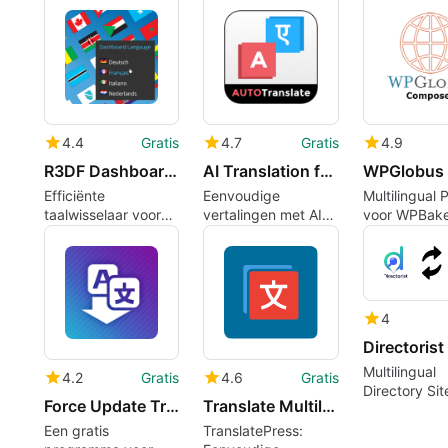
Multilanguag
4.4
Gratis
4.7
Gratis
4.9
R3DF Dashboard Language Switcher
AI Translation for TranslatePress
Efficiënte
Eenvoudige
Multilingual 
taalwisselaar voor
vertalingen met AI
voor WPBak
WordPress-
Translation voor
Visual Comp
dashboard
TranslatePress
4
Multilingual
4.2
Gratis
4.6
Gratis
Directory Sit
Force Update Translations
Translate Multilingual sites 8211 TranslatePress
Made Easy
Een gratis
TranslatePress: