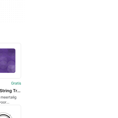
Gratis
WPML String Translation Importer
t meertalig
voor
ss