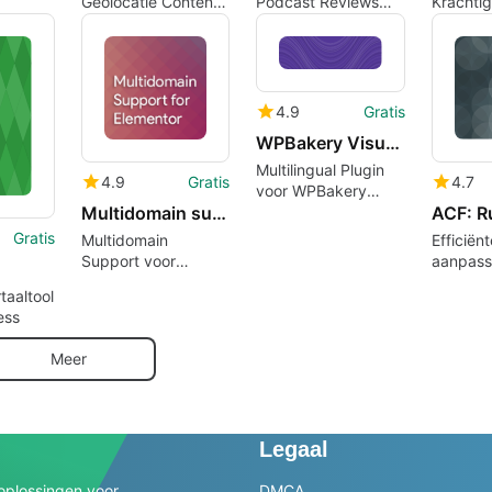
Geolocatie Content
Podcast Reviews
Krachti
voor WordPress
Efficiënt
Meertali
Oplossi
WordPre
4.9
Gratis
WPBakery Visual Composer amp qTranslate-X
Multilingual Plugin
4.9
Gratis
4.7
voor WPBakery
Multidomain support for Elementor
ACF: R
Visual Composer
Gratis
Multidomain
Efficiën
Support voor
aanpass
Elementor
translite
taaltool
ess
Meer
Legaal
oplossingen voor
DMCA