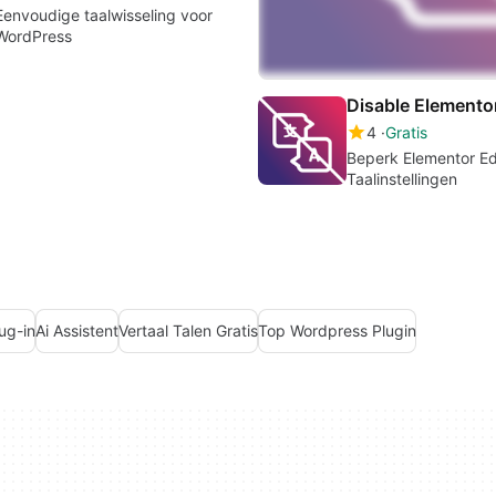
Eenvoudige taalwisseling voor
WordPress
4
Gratis
Beperk Elementor Ed
Taalinstellingen
ug-in
Ai Assistent
Vertaal Talen Gratis
Top Wordpress Plugin