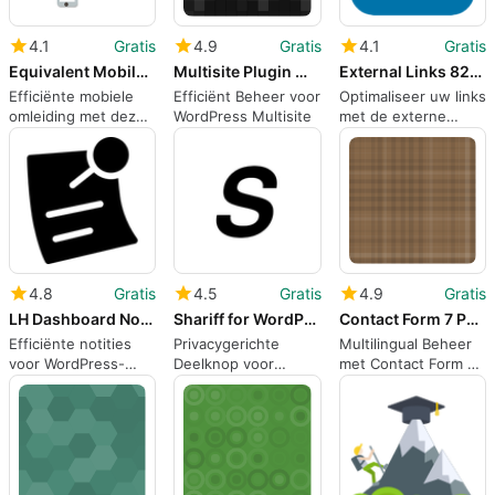
4.1
Gratis
4.9
Gratis
4.1
Gratis
Equivalent Mobile Redirect
Multisite Plugin Manager
External Links 8211 nofollow noopener amp new window
Efficiënte mobiele
Efficiënt Beheer voor
Optimaliseer uw links
omleiding met deze
WordPress Multisite
met de externe
WordPress-plugin
links-plugin
4.8
Gratis
4.5
Gratis
4.9
Gratis
LH Dashboard Notes
Shariff for WordPress
Contact Form 7 Polylang Module
Efficiënte notities
Privacygerichte
Multilingual Beheer
voor WordPress-
Deelknop voor
met Contact Form 7
dashboard
WordPress
Polylang Module