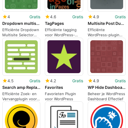
4
Gratis
4.6
Gratis
4.9
Gratis
Dropdown multisite selector
TagPages
Multisite Post Duplicator
Efficiënte Dropdown
Efficiënte tagging
Efficiënte
Multisite Selector
voor WordPress-
WordPress-plugin
voor WordPress
pagina's
voor multisitebeheer
4.5
Gratis
4.2
Gratis
4.9
Gratis
Search amp Replace
Favorites
WP Hide Dashboard
Efficiënte Zoek- en
Favorieten Plugin
Beheer je WordPress
Vervangplugin voor
voor WordPress
Dashboard Effectief
WordPress