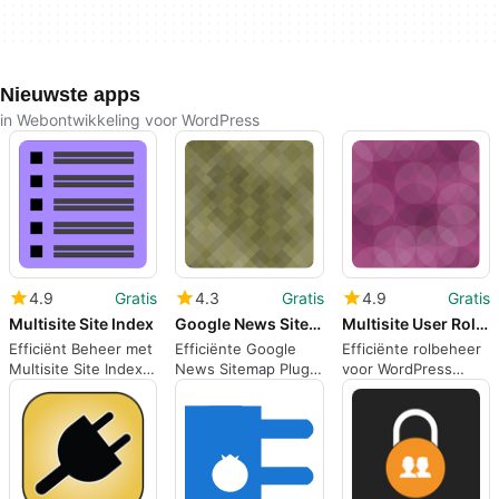
Nieuwste apps
in Webontwikkeling voor WordPress
4.9
Gratis
4.3
Gratis
4.9
Gratis
Multisite Site Index
Google News Sitemap Feed With Multisite Support
Multisite User Role Manager
Efficiënt Beheer met
Efficiënte Google
Efficiënte rolbeheer
Multisite Site Index
News Sitemap Plugin
voor WordPress
Plugin
voor WordPress
Multisite