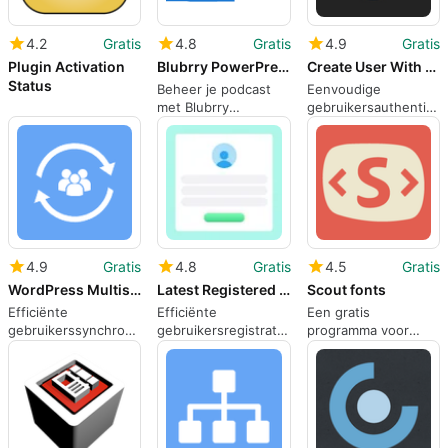
4.2
Gratis
4.8
Gratis
4.9
Gratis
Plugin Activation
Blubrry PowerPress Podcasting plugin MultiSite add-on
Create User With Password Multisite
Status
Beheer je podcast
Eenvoudige
met Blubrry
gebruikersauthenticat
PowerPress
voor WordPress
Multisite
4.9
Gratis
4.8
Gratis
4.5
Gratis
WordPress Multisite User SyncUnsync
Latest Registered Users
Scout fonts
Efficiënte
Efficiënte
Een gratis
gebruikerssynchronisatie
gebruikersregistratie
programma voor
voor WordPress
met Latest
WordPress, door
Multisite
Registered Users
Junák český skaut.