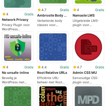
4.7
Gratis
4
Gratis
4
Gratis
Ambrosite Body Class Enhanced
Namaste LMS
Network Privacy
Verbeterde body
Uitgebreide LMS-
Privacy Plugin voor
classes voor
plugin voor
WordPress
WordPress
WordPress
Netwerken
4
Gratis
4.4
Gratis
4.7
Gratis
No unsafe-inline
Root Relative URLs
Admin CSS MU
Beveilig je
Efficiënte URL-
Eenvoudige CSS-
WordPress met
beheer met Root
plugin voor
strikte CSP
Relative URLs
WordPress-beheer