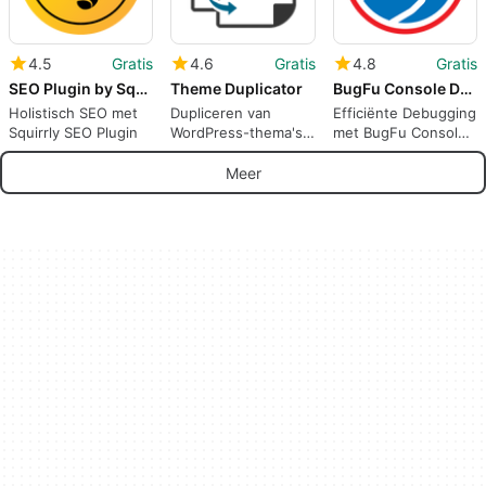
4.5
Gratis
4.6
Gratis
4.8
Gratis
SEO Plugin by Squirrly SEO
Theme Duplicator
BugFu Console Debugger
Holistisch SEO met
Dupliceren van
Efficiënte Debugging
Squirrly SEO Plugin
WordPress-thema's
met BugFu Console
met gemak
Debugger
Meer