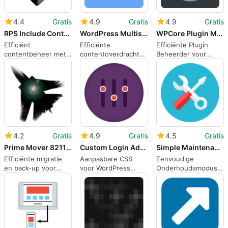
4.4
Gratis
4.9
Gratis
4.9
Gratis
RPS Include Content
WordPress Multisite Content CopierUpdater
WPCore Plugin Manager
Efficiënt
Efficiënte
Efficiënte Plugin
contentbeheer met
contentoverdracht
Beheerder voor
RPS Include Content
met WordPress
WordPress
Multisite
4.2
Gratis
4.9
Gratis
4.5
Gratis
Prime Mover 8211 Migrate WordPress Website amp Backups
Custom Login Admin Front-end CSS
Simple Maintenance
Efficiënte migratie
Aanpasbare CSS
Eenvoudige
en back-up voor
voor WordPress
Onderhoudsmodus
WordPress
Login Pagina's
voor WordPress