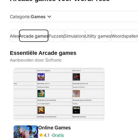
Categorie:
Games
Alles
Arcade games
Puzzels
Simulators
Utility games
Woordspelle
Essentiële Arcade games
Aanbevolen door Softonic
Online Games
4.1
Gratis