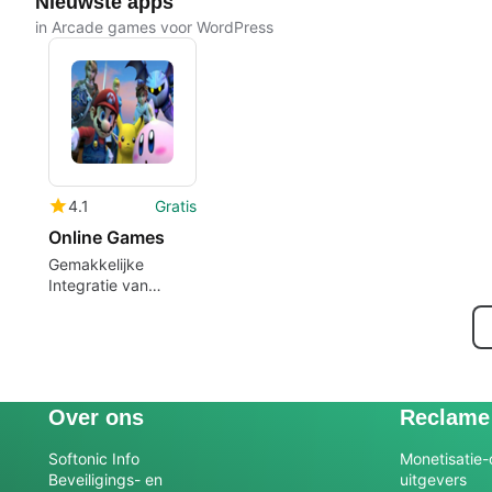
Nieuwste apps
in Arcade games voor WordPress
4.1
Gratis
Online Games
Gemakkelijke
Integratie van
Online Games op
WordPress
Over ons
Reclame
Softonic Info
Monetisatie-
Beveiligings- en
uitgevers