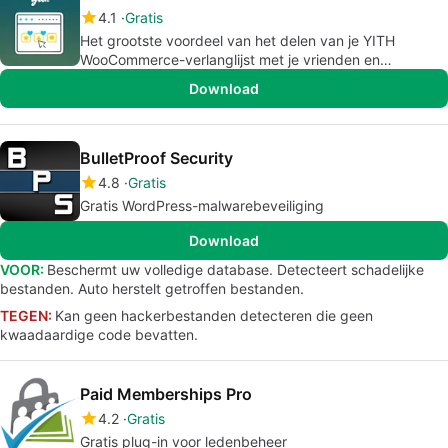
4.1
Gratis
Het grootste voordeel van het delen van je YITH
WooCommerce-verlanglijst met je vrienden en
familieleden
Download
BulletProof Security
4.8
Gratis
Gratis WordPress-malwarebeveiliging
Download
VOOR:
Beschermt uw volledige database. Detecteert schadelijke
bestanden. Auto herstelt getroffen bestanden.
TEGEN:
Kan geen hackerbestanden detecteren die geen
kwaadaardige code bevatten.
Paid Memberships Pro
4.2
Gratis
Gratis plug-in voor ledenbeheer