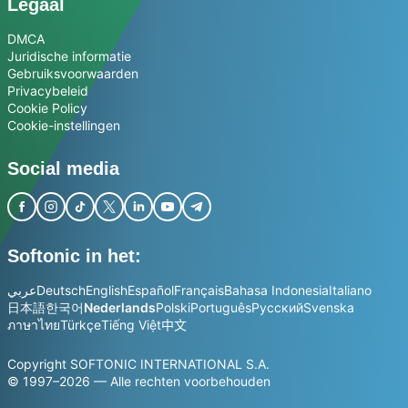
Legaal
DMCA
Juridische informatie
Gebruiksvoorwaarden
Privacybeleid
Cookie Policy
Cookie-instellingen
Social media
Softonic in het:
عربي
Deutsch
English
Español
Français
Bahasa Indonesia
Italiano
日本語
한국어
Nederlands
Polski
Português
Русский
Svenska
ภาษาไทย
Türkçe
Tiếng Việt
中文
Copyright SOFTONIC INTERNATIONAL S.A.
© 1997–2026 — Alle rechten voorbehouden