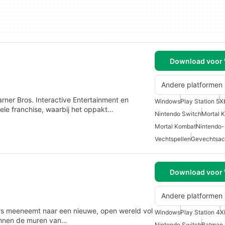
Download voor
Andere platformen
rner Bros. Interactive Entertainment en
Windows
Play Station 5
X
ele franchise, waarbij het oppakt…
Nintendo Switch
Mortal 
Mortal Kombat
Nintendo-
Vechtspellen
Gevechtsact
Download voor
Andere platformen
rs meeneemt naar een nieuwe, open wereld vol
Windows
Play Station 4
X
binnen de muren van…
Nintendo Switch
Batman 