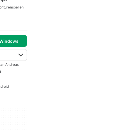
onturenspellen
 Windows
an Andreas
d
ndroid