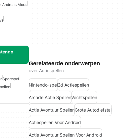
n Andreas Mods
ws
ntendo
Gerelateerde onderwerpen
over Actiespellen
en
Sportspel
Nintendo-spel
2d Actiespellen
pellen
Arcade Actie Spellen
Vechtspellen
Actie Avontuur Spellen
Grote Autodiefstal
Actiespellen Voor Android
Actie Avontuur Spellen Voor Android