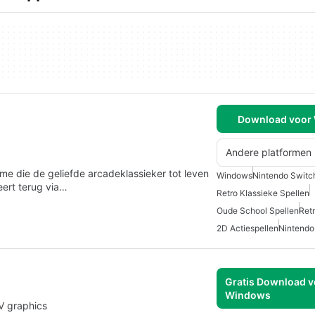
Download voor
Andere platformen
 die de geliefde arcadeklassieker tot leven
Windows
Nintendo Switc
eert terug via…
Retro Klassieke Spellen
Oude School Spellen
Ret
2D Actiespellen
Nintendo
Gratis Download v
Windows
V graphics