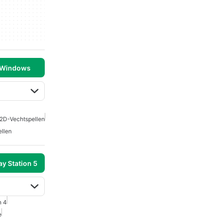
 Windows
2D-Vechtspellen
llen
y Station 5
n 4
e