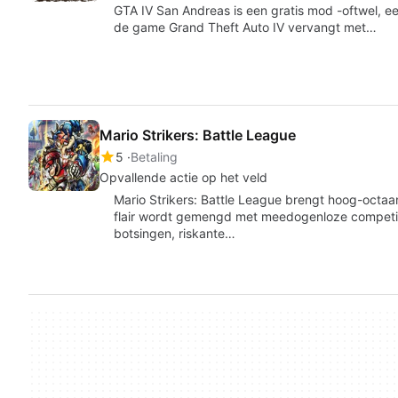
GTA IV San Andreas is een gratis mod -oftwel, 
de game Grand Theft Auto IV vervangt met…
Mario Strikers: Battle League
5
Betaling
Opvallende actie op het veld
Mario Strikers: Battle League brengt hoog-octaa
flair wordt gemengd met meedogenloze competit
botsingen, riskante…