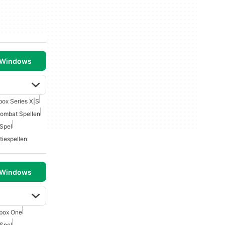
 Windows
box Series X|S
Kombat Spellen
Spel
iespellen
 Windows
box One
Spel