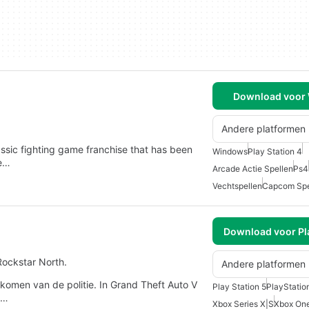
Download voor
Andere platformen
classic fighting game franchise that has been
Windows
Play Station 4
me…
Arcade Actie Spellen
Ps4
Vechtspellen
Capcom Spe
Download voor Pla
Rockstar North.
Andere platformen
omen van de politie. In Grand Theft Auto V
Play Station 5
PlayStatio
n…
Xbox Series X|S
Xbox On