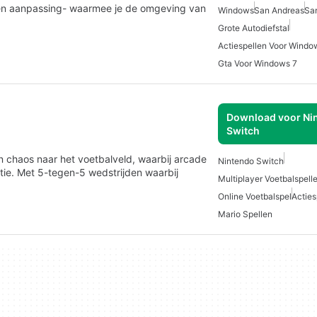
een aanpassing- waarmee je de omgeving van
Windows
San Andreas
Sa
Grote Autodiefstal
Actiespellen Voor Windo
Gta Voor Windows 7
Download voor Ni
Switch
n chaos naar het voetbalveld, waarbij arcade
Nintendo Switch
ie. Met 5-tegen-5 wedstrijden waarbij
Multiplayer Voetbalspell
Online Voetbalspel
Acties
Mario Spellen