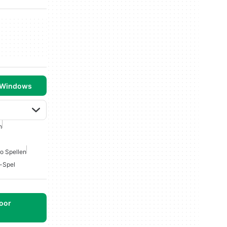
 Windows
h
ro Spellen
-Spel
oor