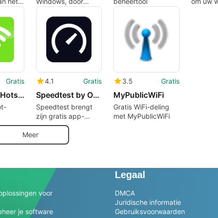
an het
Windows, door
beheertool
om uw wi
nd
2hotspot.
analyser
reparer
Gratis
4.1
Gratis
3.5
Gratis
Baidu WiFi Hotspot
Speedtest by Ookla
MyPublicWiFi
t-
Speedtest brengt
Gratis WiFi-deling
zijn gratis app-
met MyPublicWiFi
versie uit
Meer
Legaal
oplossingen voor
DMCA
Juridische informatie
heer je software
Gebruiksvoorwaarden