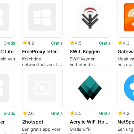
Gratis
4.2
Gratis
4.5
Gratis
4.3
C Lite
FreeProxy Internet Suite
SWifi Keygen
heid van
Krachtige
SWifi Keygen:
Maak va
netwerktool voor het
Verbeter de
een dra
inding
delen van internet
veiligheid van uw
hotspot
netwerk
Gratis
2.6
Gratis
3.5
Gratis
4.2
er
2hotspot
Acrylic WiFi Home
NetSpo
Een gratis app voor
Gratis wifi-
Een uitg