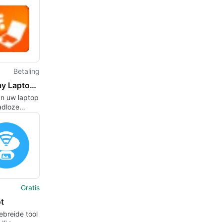
Betaling
Gateway Laptop to Hotspot Converter
n uw laptop
adloze
Gratis
t
ebreide tool