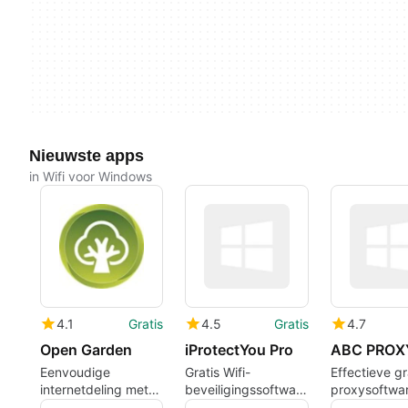
Nieuwste apps
in Wifi voor Windows
4.1
Gratis
4.5
Gratis
4.7
Open Garden
iProtectYou Pro
ABC PROX
Eenvoudige
Gratis Wifi-
Effectieve gr
internetdeling met
beveiligingssoftware
proxysoftwar
Open Garden
voor Windows
Windows