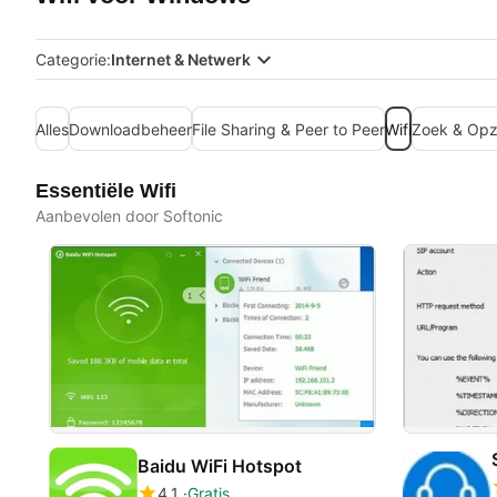
Categorie:
Internet & Netwerk
Alles
Downloadbeheer
File Sharing & Peer to Peer
Wifi
Zoek & Opz
Essentiële Wifi
Aanbevolen door Softonic
Baidu WiFi Hotspot
4.1
Gratis