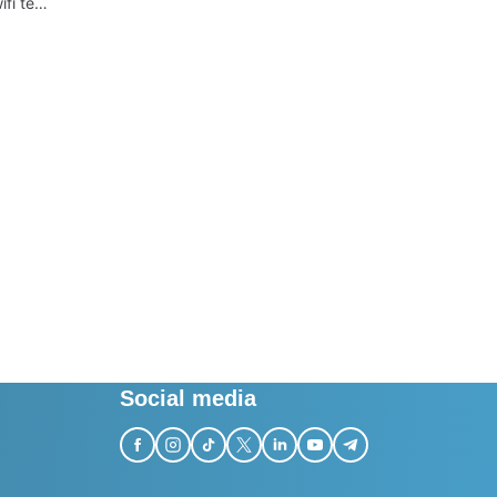
fi te
en en te
en
Social media