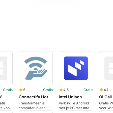
Gratis
5
Gratis
4.5
Gratis
4.1
Y
Connectify Hotspot
Intel Unison
OLCall
atis
Transformeer je
Verbind je Android
Gratis W
e voor
computer in een
met je PC met Intel
voor Wi
WiFi-router
Unison