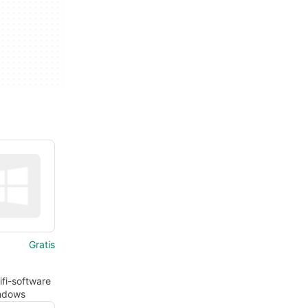
Gratis
ifi-software
ndows