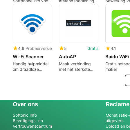
Softphone.Pro voor
afstandsbediening
bewerking v
Windows
met Getscreen
hosts-besta
4.6
Probeerversie
5
Gratis
4.1
Wi-Fi Scanner
AutoAP
Handig hulpmiddel
Maak verbinding
Gratis hotspo
om draadloze
met het sterkste
maker
netwerken te
wifi-signaal met
analyseren
deze app
Over ons
Reclame
Softonic Info
Monetisatie-
Beveiligings- en
uitgevers
Vertrouwenscentrum
Upload en be