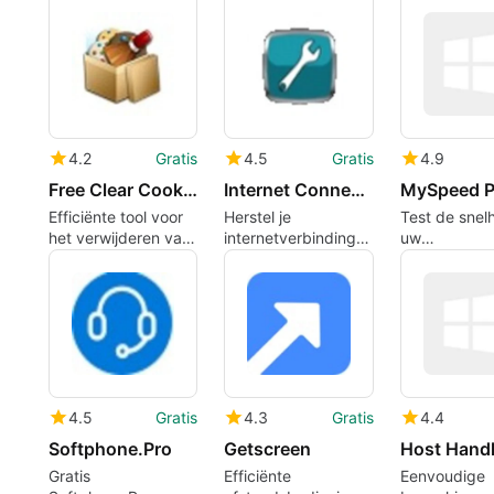
4.2
Gratis
4.5
Gratis
4.9
Free Clear Cookies
Internet Connection Repair Tool
MySpeed P
Efficiënte tool voor
Herstel je
Test de snel
het verwijderen van
internetverbinding
uw
cookies
eenvoudig
internetverb
4.5
Gratis
4.3
Gratis
4.4
Softphone.Pro
Getscreen
Host Handl
Gratis
Efficiënte
Eenvoudige