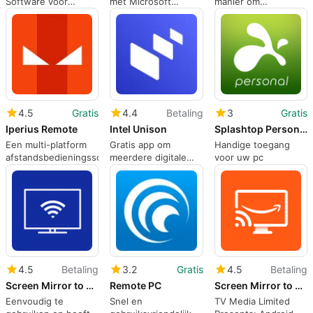
Software voor
met Microsoft
manier om
Windows
Remote Desktop
tegelijkertijd
meerdere apparaten
te beheren
4.5
Gratis
4.4
Betaling
3
Gratis
Iperius Remote
Intel Unison
Splashtop Personal - Remote Desktop
Een multi-platform
Gratis app om
Handige toegang
afstandsbedieningssoftware
meerdere digitale
voor uw pc
apparaten aan te
sluiten
4.5
Betaling
3.2
Gratis
4.5
Betaling
Screen Mirror to Sony TV.
Remote PC
Screen Mirror to Fire TV..
Eenvoudig te
Snel en
TV Media Limited