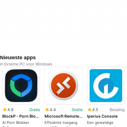
Nieuwste apps
in Externe PC voor Windows
4.8
Gratis
4.4
Gratis
4.5
Betaling
BlockP - Porn Blocker
Microsoft Remote Desktop
Iperius Console
AI Porn Blokker
Efficiënte toegang
Een geweldige