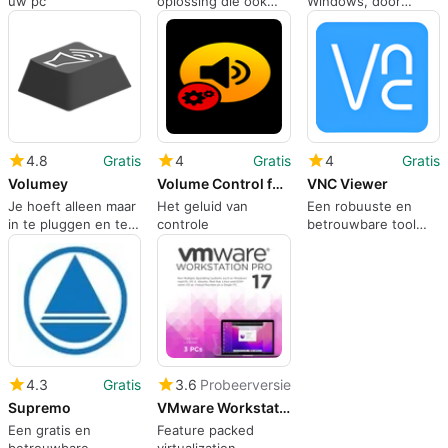
uw pc
oplossing die ook
Windows, door
dienst doet als
remote-utilities-llc.
spiegel
4.8
Gratis
4
Gratis
4
Gratis
Volumey
Volume Control for Windows
VNC Viewer
Je hoeft alleen maar
Het geluid van
Een robuuste en
in te pluggen en te
controle
betrouwbare tool
spelen
voor toegang tot
externe desktops
4.3
Gratis
3.6
Probeerversie
Supremo
VMware Workstation Pro
Een gratis en
Feature packed