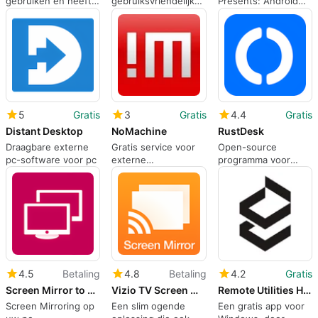
gebruiken en heeft
gebruiksvriendelijk
Presents: Android
een geweldige
extern bureaublad
Screen Mirror voor
kwaliteit
Fire TV-, Android- en
Window-apparaten.
Geniet van uw
favoriete tv-
programma&#39;s en
films, in verbluffende
4K Ultra HD, op uw
5
Gratis
3
Gratis
4.4
Gratis
Fire TV-, Android- en
Windows-apparaten
Distant Desktop
NoMachine
RustDesk
met uw high-
Draagbare externe
Gratis service voor
Open-source
definition (HD) TV
pc-software voor pc
externe
programma voor
desktoptoegang
extern bureaublad
4.5
Betaling
4.8
Betaling
4.2
Gratis
Screen Mirror to LG Smart TV.
Vizio TV Screen Mirror
Remote Utilities Host
Screen Mirroring op
Een slim ogende
Een gratis app voor