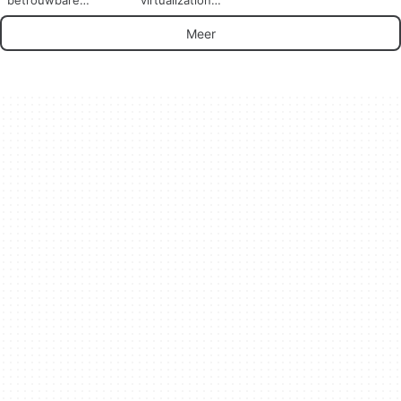
betrouwbare
virtualization
oplossing voor
application
externe
Meer
desktopverbindingen