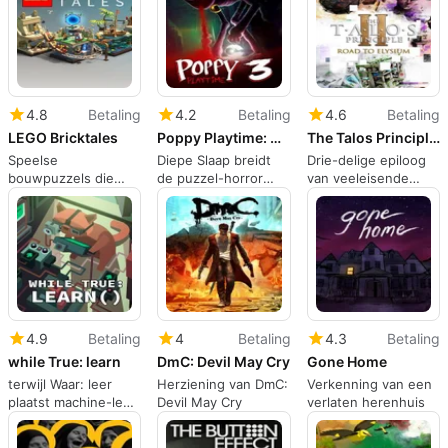
perspectieven
test
4.8
Betaling
4.2
Betaling
4.6
Betaling
LEGO Bricktales
Poppy Playtime: Chapter 3 - Deep Sleep
The Talos Principle II: Road to Elysium
Speelse
Diepe Slaap breidt
Drie-delige epiloog
bouwpuzzels die
de puzzel-horror
van veeleisende
LEGO behandelen
scope van Poppy
puzzels en
als een echte toolkit
Playtime uit
filosofische afsluiting
4.9
Betaling
4
Betaling
4.3
Betaling
while True: learn
DmC: Devil May Cry
Gone Home
terwijl Waar: leer
Herziening van DmC:
Verkenning van een
plaatst machine-leer
Devil May Cry
verlaten herenhuis
puzzels in een
speelse simulator