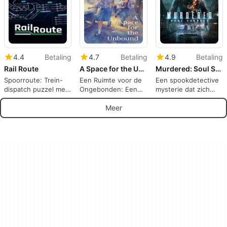
4.4
Betaling
4.7
Betaling
4.9
Betaling
Rail Route
A Space for the Unbound
Murdered: Soul Suspect
Spoorroute: Trein-
Een Ruimte voor de
Een spookdetective
dispatch puzzel met
Ongebonden: Een
mysterie dat zich
automatisering en
90s Indonesisch
afspeelt op de
netwerktechniek
narratief puzzel
achtervolgde straten
Meer
van Salem