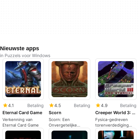
Nieuwste apps
in Puzzels voor Windows
4.1
Betaling
4.5
Betaling
4.9
Betaling
Eternal Card Game
Scorn
Creeper World 3: Arc Eternal
Verkenning van
Scorn: Een
Fysica-gedreven
Eternal Card Game
Onvergetelijke
torenverdediging
Horror Avontuur
met
terreinmanipulatie en