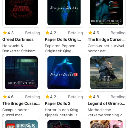
puzzel-schaal
kaarten
4.3
Betaling
4.2
Betaling
4.6
Betaling
Greed Darkness
Paper Dolls Original
The Bridge Curse 2: The Extrication
Hebzucht &
Papieren Poppen
Campus-set survival
Donkerte: Stiekeme
Origineel: Qing-
horror dat
sensorische puzzels
dynastie horror die
onderzoek, puzzels
in een donkere
ritueel en angst
en stealth mengt
vesting
bevoordeelt
4.6
Betaling
4.2
Betaling
4.8
Betaling
The Bridge Curse: Road to Salvation
Paper Dolls 2
Legend of Grimrock 2
Campus horror
Horror in een Qing-
Methodische
puzzel met
tijdperk herenhuis
kerkerverkenning die
Taiwanese folklore
met puzzelgedreven
logica, verkenning
en roterende
onderzoek
en partijtactieken