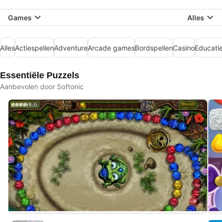
Games
Alles
Alles
Actiespellen
Adventure
Arcade games
Bordspellen
Casino
Educati
Essentiële Puzzels
Aanbevolen door Softonic