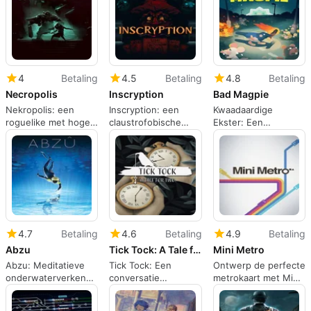
oceanische
ineenstorting
verkenning
4
Betaling
4.5
Betaling
4.8
Betaling
Necropolis
Inscryption
Bad Magpie
Nekropolis: een
Inscryption: een
Kwaadaardige
roguelike met hoge
claustrofobische
Ekster: Een
inzet en tactische
kaart-puzzel thriller
ondeugende, op
melee-gevechten
die genres tart
fysica gebaseerde
puzzelavontuur
4.7
Betaling
4.6
Betaling
4.9
Betaling
Abzu
Tick Tock: A Tale for Two
Mini Metro
Abzu: Meditatieve
Tick Tock: Een
Ontwerp de perfecte
onderwaterverkenning
conversatie
metrokaart met Mini
met artistieke focus
klokkenpuzzel voor
Metro
twee spelers