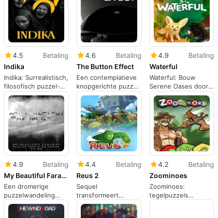
4.5
Betaling
4.6
Betaling
4.9
Betaling
Indika
The Button Effect
Waterful
Indika: Surrealistisch,
Een contemplatieve
Waterful: Bouw
filosofisch puzzel-
knopgerichte puzzel
Serene Oases door
avontuur met zwarte
die zich afspeelt in
Woestijnrivieren te
humor en
een verweven
Vormen
surrealistische
museum
architectuur
4.9
Betaling
4.4
Betaling
4.2
Betaling
My Beautiful Faraway Please Dont Be Cruel to Me
Reus 2
Zoominoes
Een dromerige
Sequel
Zoominoes:
puzzelwandeling
transformeert
tegelpuzzels
voor geduldige,
planeetbouw in een
ontmoeten roguelike
contemplatieve
opzettelijke,
deckbuilding voor