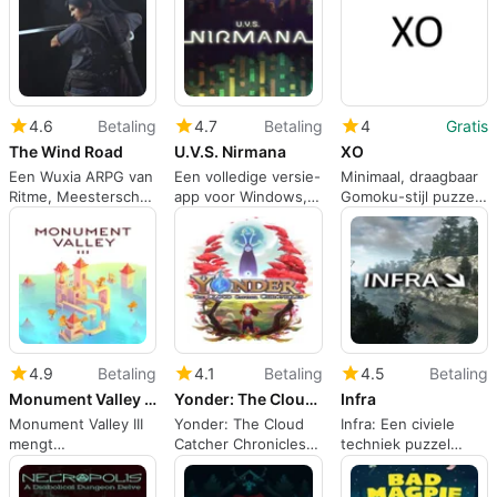
spelers
puzzelgedreven god
combo-jachten
sim
4.6
Betaling
4.7
Betaling
4
Gratis
The Wind Road
U.V.S. Nirmana
XO
Een Wuxia ARPG van
Een volledige versie-
Minimaal, draagbaar
Ritme, Meesterschap
app voor Windows,
Gomoku-stijl puzzel
en Zijderoute Paden
door Coincidence.
voor snelle
Windows-sessies
4.9
Betaling
4.1
Betaling
4.5
Betaling
Monument Valley III
Yonder: The Cloud Catcher Chronicles
Infra
Monument Valley III
Yonder: The Cloud
Infra: Een civiele
mengt
Catcher Chronicles
techniek puzzel
architectonische
nodigt uit tot zachte
avontuur door
puzzels met
eilandverkenning
stedelijke