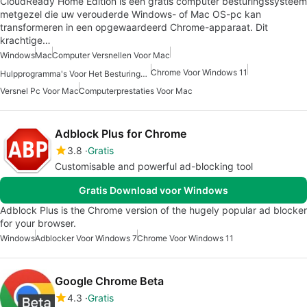
CloudReady Home Edition is een gratis computer besturingssysteem
metgezel die uw verouderde Windows- of Mac OS-pc kan
transformeren in een opgewaardeerd Chrome-apparaat. Dit
krachtige…
Windows
Mac
Computer Versnellen Voor Mac
Chrome Voor Windows 11
Hulpprogramma's Voor Het Besturingssysteem Voor Mac
Versnel Pc Voor Mac
Computerprestaties Voor Mac
Adblock Plus for Chrome
3.8
Gratis
Customisable and powerful ad-blocking tool
Gratis Download voor Windows
Adblock Plus is the Chrome version of the hugely popular ad blocker
for your browser.
Windows
Adblocker Voor Windows 7
Chrome Voor Windows 11
Google Chrome Beta
4.3
Gratis