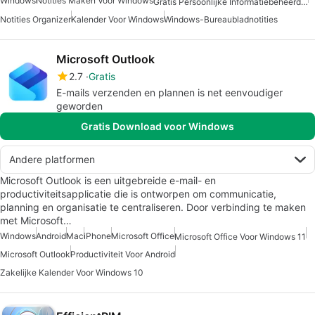
Windows
Notities Maken Voor Windows
Gratis Persoonlijke Informatiebeheerder Voor Windows
Notities Organizer
Kalender Voor Windows
Windows-Bureaubladnotities
Microsoft Outlook
2.7
Gratis
E-mails verzenden en plannen is net eenvoudiger
geworden
Gratis Download voor Windows
Andere platformen
Microsoft Outlook is een uitgebreide e-mail- en
productiviteitsapplicatie die is ontworpen om communicatie,
planning en organisatie te centraliseren. Door verbinding te maken
met Microsoft…
Windows
Android
Mac
iPhone
Microsoft Office
Microsoft Office Voor Windows 11
Microsoft Outlook
Productiviteit Voor Android
Zakelijke Kalender Voor Windows 10