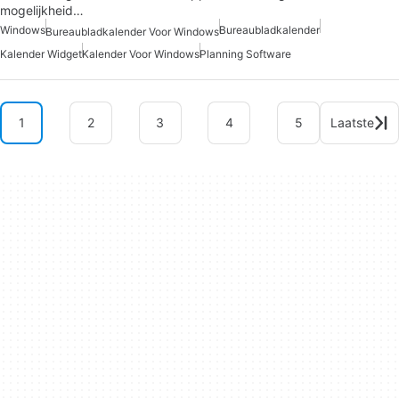
mogelijkheid…
Windows
Bureaubladkalender
Bureaubladkalender Voor Windows
Kalender Widget
Kalender Voor Windows
Planning Software
1
2
3
4
5
Laatste