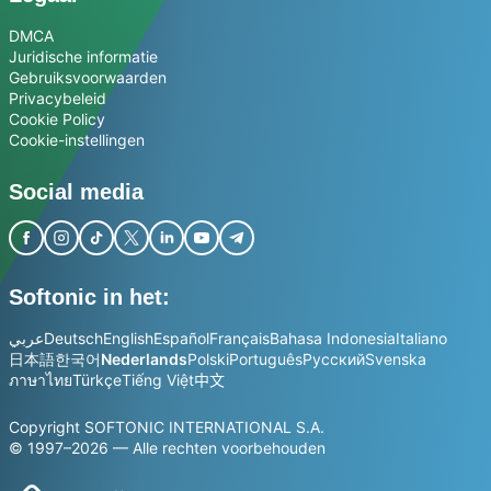
DMCA
Juridische informatie
Gebruiksvoorwaarden
Privacybeleid
Cookie Policy
Cookie-instellingen
Social media
Softonic in het:
عربي
Deutsch
English
Español
Français
Bahasa Indonesia
Italiano
日本語
한국어
Nederlands
Polski
Português
Русский
Svenska
ภาษาไทย
Türkçe
Tiếng Việt
中文
Copyright SOFTONIC INTERNATIONAL S.A.
© 1997–2026 — Alle rechten voorbehouden