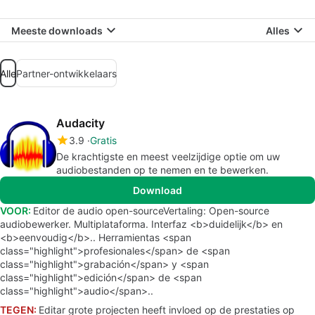
Meeste downloads
Alles
Alle
Partner-ontwikkelaars
Audacity
3.9
Gratis
De krachtigste en meest veelzijdige optie om uw
audiobestanden op te nemen en te bewerken.
Download
VOOR:
Editor de audio open-sourceVertaling: Open-source
audiobewerker. Multiplataforma. Interfaz <b>duidelijk</b> en
<b>eenvoudig</b>.. Herramientas <span
class="highlight">profesionales</span> de <span
class="highlight">grabación</span> y <span
class="highlight">edición</span> de <span
class="highlight">audio</span>..
TEGEN:
Editar grote projecten heeft invloed op de prestaties op