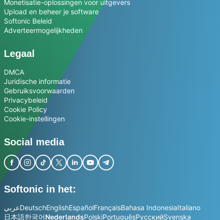
Monetisatie-oplossingen voor uitgevers
Upload en beheer je software
Softonic Beleid
Adverteermogelijkheden
Legaal
DMCA
Juridische informatie
Gebruiksvoorwaarden
Privacybeleid
Cookie Policy
Cookie-instellingen
Social media
Softonic in het:
عربي
Deutsch
English
Español
Français
Bahasa Indonesia
Italiano
日本語
한국어
Nederlands
Polski
Português
Русский
Svenska