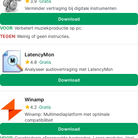
3.9
Gratis
Verminder vertraging bij digitale instrumenten
Download
VOOR:
Verbetert muziekproductie op pc.
TEGEN:
Weinig of geen instructies.
LatencyMon
4.8
Gratis
Analyseer audiovertraging met LatencyMon
Download
Winamp
4.2
Gratis
Winamp: Multimediaplatform met optimale
compatibiliteit
Download
VOOR:
Geschiedenis afgespeelde bestanden. Losse modules. Veel