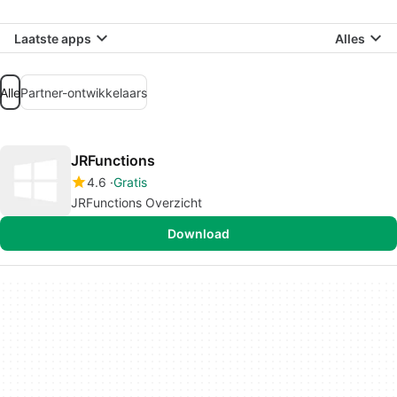
Laatste apps
Alles
Alle
Partner-ontwikkelaars
JRFunctions
4.6
Gratis
JRFunctions Overzicht
Download