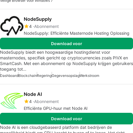
Veilige Browser Voor Windows 7
NodeSupply
4
Abonnement
NodeSupply: Efficiënte Masternode Hosting Oplossing
Download voor
NodeSupply biedt een hoogwaardige hostingdienst voor
masternodes, specifiek gericht op cryptocurrencies zoals PIVX en
SmartCash. Met een abonnement op NodeSupply krijgen gebruikers
toegang tot…
Dashboard
Blockchain
Regering
Gegevensopslag
Werkstroom
Node AI
4
Abonnement
Efficiënte GPU-huur met Node AI
Download voor
Node AI is een cloudgebaseerd platform dat bedrijven de
mogelijkheid biedt om GPU-kracht te huren of te lenen. Het richt