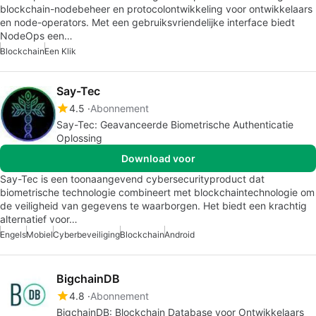
blockchain-nodebeheer en protocolontwikkeling voor ontwikkelaars
en node-operators. Met een gebruiksvriendelijke interface biedt
NodeOps een…
Blockchain
Een Klik
Say-Tec
4.5
Abonnement
Say-Tec: Geavanceerde Biometrische Authenticatie
Oplossing
Download voor
Say-Tec is een toonaangevend cybersecurityproduct dat
biometrische technologie combineert met blockchaintechnologie om
de veiligheid van gegevens te waarborgen. Het biedt een krachtig
alternatief voor…
Engels
Mobiel
Cyberbeveiliging
Blockchain
Android
BigchainDB
4.8
Abonnement
BigchainDB: Blockchain Database voor Ontwikkelaars