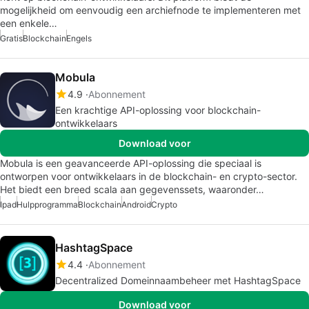
mogelijkheid om eenvoudig een archiefnode te implementeren met
een enkele…
Gratis
Blockchain
Engels
Mobula
4.9
Abonnement
Een krachtige API-oplossing voor blockchain-
ontwikkelaars
Download voor
Mobula is een geavanceerde API-oplossing die speciaal is
ontworpen voor ontwikkelaars in de blockchain- en crypto-sector.
Het biedt een breed scala aan gegevenssets, waaronder…
Ipad
Hulpprogramma
Blockchain
Android
Crypto
HashtagSpace
4.4
Abonnement
Decentralized Domeinnaambeheer met HashtagSpace
Download voor