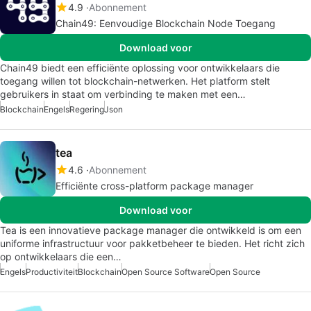
4.9
Abonnement
Chain49: Eenvoudige Blockchain Node Toegang
Download voor
Chain49 biedt een efficiënte oplossing voor ontwikkelaars die
toegang willen tot blockchain-netwerken. Het platform stelt
gebruikers in staat om verbinding te maken met een…
Blockchain
Engels
Regering
Json
tea
4.6
Abonnement
Efficiënte cross-platform package manager
Download voor
Tea is een innovatieve package manager die ontwikkeld is om een
uniforme infrastructuur voor pakketbeheer te bieden. Het richt zich
op ontwikkelaars die een…
Engels
Productiviteit
Blockchain
Open Source Software
Open Source