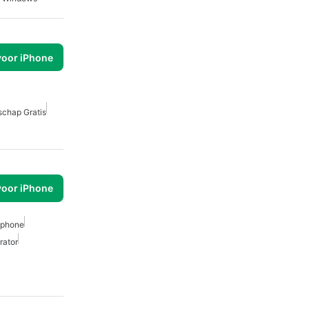
voor iPhone
schap Gratis
voor iPhone
Iphone
rator