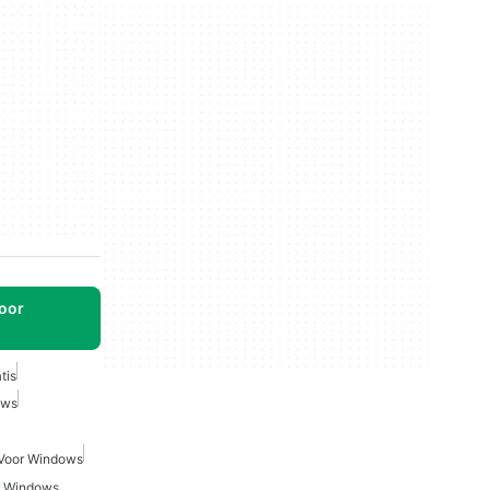
oor
tis
ows
 Voor Windows
r Windows