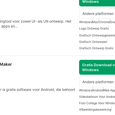
Windows
Andere platformen
pingtool voor zowel UI- als UX-ontwerp. Het
Windows
Mac
Chrome
Gra
s, apps en…
Logo Ontwerp Gratis
Grafisch Ontwerpgereed
Grafisch Ontwerper
Grafisch Ontwerp Gratis
 Maker
Gratis Download v
Windows
Andere platformen
is gratis software voor Android, die behoort
Windows
Android
Web Ap
Videobeltoon Voor Andro
Foto Collage Voor Wind
Afbeeldingsbewerking