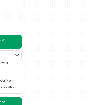
oor
ntwerp
 Voor Mac
schap Gratis
oor