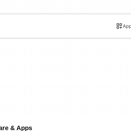
Ap
ware & Apps