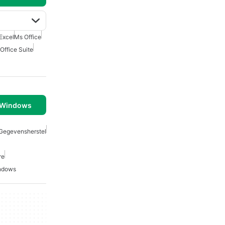
Excel
Ms Office
Office Suite
 Windows
Gegevensherstel
re
indows