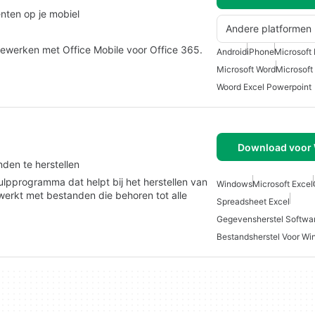
nten op je mobiel
Andere platformen
ewerken met Office Mobile voor Office 365.
Android
iPhone
Microsoft 
Microsoft Word
Microsoft 
Woord Excel Powerpoint
Download voor
den te herstellen
ulpprogramma dat helpt bij het herstellen van
Windows
Microsoft Excel
erkt met bestanden die behoren tot alle
Spreadsheet Excel
Gegevensherstel Softwa
Bestandsherstel Voor W