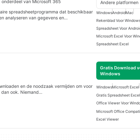
u onderdeel van Microsoft 365
Andere platformen
ulaire spreadsheetprogramma dat beschikbaar
Windows
Android
Mac
en en analyseren van gegevens en…
Rekenblad Voor Windows
Spreadsheet Voor Androi
Microsoft Excel Voor Wi
Spreadsheet Excel
Gratis Download v
Windows
ownloaden en de noodzaak vermijden om voor
Windows
Microsoft Excel
id dan ook. Niemand…
Office Viewer Voor Wind
Excel Viewer