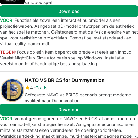
sandbox spel
Download
VOOR:
Functies als zowel een interactief hulpmiddel als een
projectielwapen. Aangepast 3D-model ontworpen om de esthetiek
van het spel te matchen. Geïntegreerd met de fysica-engine van het
spel voor realistische projectielen. Compatibel met standaard- en
virtual reality-gamemodi.
TEGEN:
Focus op één item beperkt de brede variëteit aan inhoud.
Vereist NightClub Simulator basis spel op Windows. Installatie
vereist mod.io of handmatige bestandsplaatsing.
NATO VS BRICS for Dummynation
4
Gratis
Gefocuste NAVO vs BRICS-scenario brengt moderne
rivaliteit naar Dummynation
Download
VOOR:
Vooraf geconfigureerde NAVO- en BRICS-alliantiestructuren
voor onmiddellijke strategische inzet. Aangepaste economische en
militaire startstatistieken veranderen de openingsprioriteiten.
Wereldkaartdekking maakt lange, multi-theatercampagnes mogelijk.