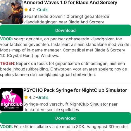
Armored Waves 1.0 for Blade And Sorcery
4.7
Gratis
Gepantserde Golven 1.0 brengt gepantserde
vijanduitdagingen naar Blade And Sorcery
Download
VOOR:
Voegt gerichte, op pantser gebaseerde vijandgolven toe
voor tactische gevechten. Installeert als een standalone mod via de
Mods-map of in-game manager. Compatibel met Blade & Sorcery
1.0 (Crystal Hunt) op Windows.
TEGEN:
Beperk de focus tot gepantserde ontmoetingen, niet een
brede inhoudsuitbreiding. Ontworpen voor ervaren spelers; novice
spelers kunnen de moeilijkheidsgraad steil vinden.
PSYCHO Pack Syringe for NightClub Simulator
4.2
Gratis
Syringe-mod verschuift NightClub Simulator naar
donkerdere sociale spelletjes
Download
VOOR:
Eén-klik installatie via de mod.io SDK. Aangepast 3D-model