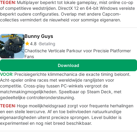
TEGEN:
Multiplayer beperkt tot lokale gameplay, mist online co-op
of competitieve wedstrijden. DirectX 12 en 64-bit Windows vereiste
beperkt oudere configuraties. Overlap met andere Capcom-
collecties vermindert de nieuwheid voor sommige eigenaren.
Bunny Guys
4.8
Betaling
Chaotische Verticale Parkour voor Precisie Platformer
Fans
Download
VOOR:
Precisiegerichte klimmechanica die exacte timing beloont.
Acht-speler online races met wereldwijde ranglijsten voor
competitie. Cross-play tussen PC-winkels vergroot de
matchmakingmogelijkheden. Speelbaar op Steam Deck, met
gedeeltelijke controllerondersteuning.
TEGEN:
Hoge moeilijkheidsgraad zorgt voor frequente herhalingen
en een steile leercurve. Af en toe beïnvloeden natuurkundige
eigenaardigheden uiterst precieze sprongen. Level builder is
experimenteel en nog niet breed beschikbaar.