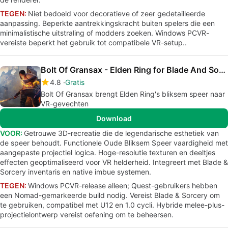
TEGEN:
Niet bedoeld voor decoratieve of zeer gedetailleerde
aanpassing. Beperkte aantrekkingskracht buiten spelers die een
minimalistische uitstraling of modders zoeken. Windows PCVR-
vereiste beperkt het gebruik tot compatibele VR-setup..
Bolt Of Gransax - Elden Ring for Blade And Sorcery
4.8
Gratis
Bolt Of Gransax brengt Elden Ring's bliksem speer naar
VR-gevechten
Download
VOOR:
Getrouwe 3D-recreatie die de legendarische esthetiek van
de speer behoudt. Functionele Oude Bliksem Speer vaardigheid met
aangepaste projectiel logica. Hoge-resolutie texturen en deeltjes
effecten geoptimaliseerd voor VR helderheid. Integreert met Blade &
Sorcery inventaris en native imbue systemen.
TEGEN:
Windows PCVR-release alleen; Quest-gebruikers hebben
een Nomad-gemarkeerde build nodig. Vereist Blade & Sorcery om
te gebruiken, compatibel met U12 en 1.0 cycli. Hybride melee-plus-
projectielontwerp vereist oefening om te beheersen.