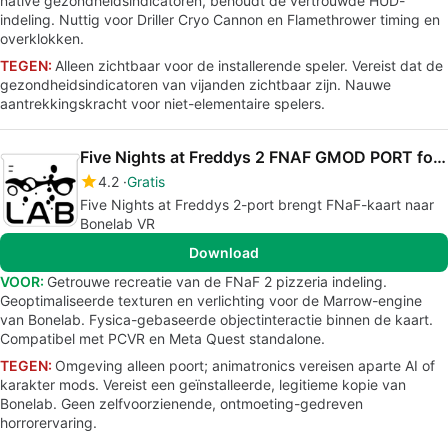
native gezondheidsindicatoren, behoudt de vertrouwde HUD-
indeling. Nuttig voor Driller Cryo Cannon en Flamethrower timing en
overklokken.
TEGEN:
Alleen zichtbaar voor de installerende speler. Vereist dat de
gezondheidsindicatoren van vijanden zichtbaar zijn. Nauwe
aantrekkingskracht voor niet-elementaire spelers.
Five Nights at Freddys 2 FNAF GMOD PORT for Bonelab
4.2
Gratis
Five Nights at Freddys 2-port brengt FNaF-kaart naar
Bonelab VR
Download
VOOR:
Getrouwe recreatie van de FNaF 2 pizzeria indeling.
Geoptimaliseerde texturen en verlichting voor de Marrow-engine
van Bonelab. Fysica-gebaseerde objectinteractie binnen de kaart.
Compatibel met PCVR en Meta Quest standalone.
TEGEN:
Omgeving alleen poort; animatronics vereisen aparte AI of
karakter mods. Vereist een geïnstalleerde, legitieme kopie van
Bonelab. Geen zelfvoorzienende, ontmoeting-gedreven
horrorervaring.