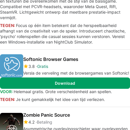
en texturen die overeenkomen met de stijl van de basisgame.
Compatibel met PCVR-headsets, waaronder Meta Quest, Rift,
SteamVR. Lichtgewicht ontwerp dat meetbare prestatie-impact
vermijdt.
TEGEN:
Focus op één item betekent dat de herspeelbaarheid
afhangt van de creativiteit van de speler. Introduceert chaotische,
'psycho' rollenspellen die casual sessies kunnen verstoren. Vereist
een Windows-installatie van NightClub Simulator.
Softonic Browser Games
3.8
Gratis
Versla de verveling met de browsergames van Softonic!
Download
VOOR:
Helemaal gratis. Grote verscheidenheid aan spellen.
TEGEN:
Je kunt gemakkelijk het idee van tijd verliezen.
Zombie Panic Source
4.2
Betaling
Asymmetrische overlevingsschieter waar overlevenden