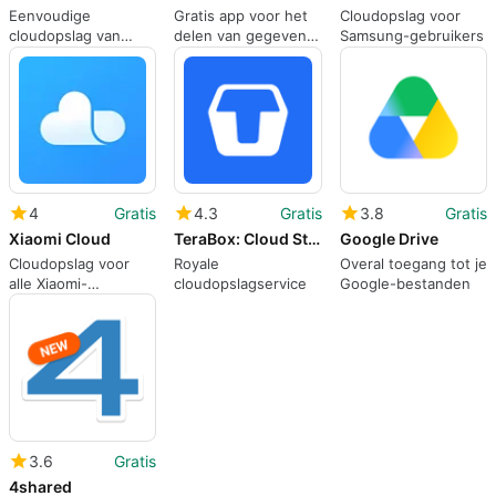
Eenvoudige
Gratis app voor het
Cloudopslag voor
cloudopslag van
delen van gegevens
Samsung-gebruikers
Yandex.Disk
voor
downloadliefhebbers
4
Gratis
4.3
Gratis
3.8
Gratis
Xiaomi Cloud
TeraBox: Cloud Storage Space
Google Drive
Cloudopslag voor
Royale
Overal toegang tot je
alle Xiaomi-
cloudopslagservice
Google-bestanden
apparaten
3.6
Gratis
4shared