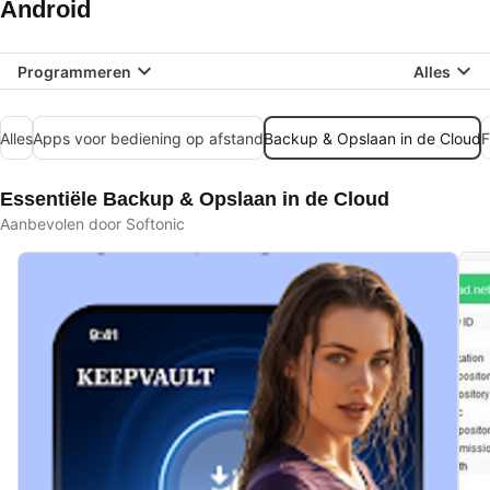
Android
Programmeren
Alles
Alles
Apps voor bediening op afstand
Backup & Opslaan in de Cloud
F
Essentiële Backup & Opslaan in de Cloud
Aanbevolen door Softonic