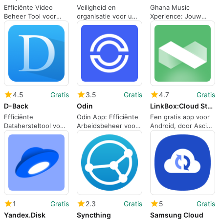
Efficiënte Video
Veiligheid en
Ghana Music
Beheer Tool voor
organisatie voor uw
Xperience: Jouw
Android
foto's
Muziekplatform
4.5
Gratis
3.5
Gratis
4.7
Gratis
D-Back
Odin
LinkBox:Cloud Storage
Efficiënte
Odin App: Efficiënte
Een gratis app voor
Datahersteltool voor
Arbeidsbeheer voor
Android, door Ascico
Android
Bouwplaatsen
Studio.
1
Gratis
2.3
Gratis
5
Gratis
Yandex.Disk
Syncthing
Samsung Cloud