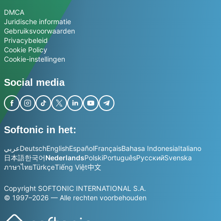
DMCA
Juridische informatie
Gebruiksvoorwaarden
Privacybeleid
Cookie Policy
Cookie-instellingen
Social media
Softonic in het:
عربي
Deutsch
English
Español
Français
Bahasa Indonesia
Italiano
日本語
한국어
Nederlands
Polski
Português
Русский
Svenska
ภาษาไทย
Türkçe
Tiếng Việt
中文
Copyright SOFTONIC INTERNATIONAL S.A.
© 1997–2026 — Alle rechten voorbehouden