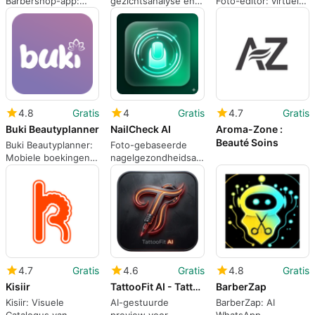
Barbershop-app:
gezichtsanalyse en
Foto-editor: virtuele
afstandscheck-in en
90-dagen
make-overs en
wachtlijstbeheer
verzorgingsplan
portretretouchering
4.8
Gratis
4
Gratis
4.7
Gratis
Buki Beautyplanner
NailCheck AI
Aroma-Zone :
Beauté Soins
Buki Beautyplanner:
Foto-gebaseerde
Mobiele boekingen
nagelgezondheidsanalyse
voor schoonheids-
en
en wellnessroutines
voortgangsmonitoring
op Android
4.7
Gratis
4.6
Gratis
4.8
Gratis
Kisiir
TattooFit AI - Tattoo Tester
BarberZap
Kisiir: Visuele
AI-gestuurde
BarberZap: AI