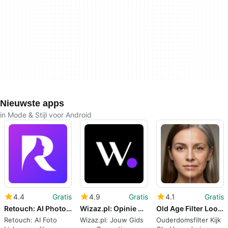
Nieuwste apps
in Mode & Stijl voor Android
4.4
Gratis
4.9
Gratis
4.1
Gratis
Retouch: AI Photo Body Editor
Wizaz.pl: Opinie o kosmetykach
Old Age Filter Look Ol - Aging
Retouch: AI Foto
Wizaz.pl: Jouw Gids
Ouderdomsfilter Kijk