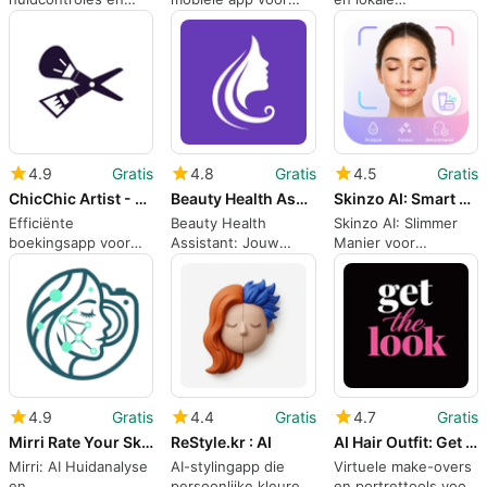
routines met een AI-
wederverkopers en
kappersverbindingen
gezichtsscanner
orderbeheer
op Android
4.9
Gratis
4.8
Gratis
4.5
Gratis
ChicChic Artist - Get Bookings
Beauty Health Assistant
Skinzo AI: Smart Skin Care
Efficiënte
Beauty Health
Skinzo AI: Slimmer
boekingsapp voor
Assistant: Jouw
Manier voor
schoonheidsspecialisten
Schoonheidshelper
Huidverzorging
4.9
Gratis
4.4
Gratis
4.7
Gratis
Mirri Rate Your Skin
ReStyle.kr : AI
AI Hair Outfit: Get The Look
Mirri: AI Huidanalyse
AI-stylingapp die
Virtuele make-overs
en
persoonlijke kleuren
en portrettools voor