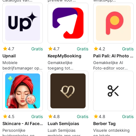
Catalogus van
preview voor
WhatsApp
Somalische
realistische
boekingen en
Traditionele en
tatoeageplaatsing op
winkelbeheer op
Hedendaagse Mode
je lichaam
Android
4.7
Gratis
4.7
Gratis
4.2
Gratis
Upnail
KeepMyBooking
Pali Pali: AI Photo Editor
Mobiele
Gemakkelijke
Gemakkelijke AI
bedrijfsmanager op
toegang tot
Foto-editor voor
maat voor
nabijgelegen
Android
nageltechnici en
diensten
salon eigenaren
4.5
Gratis
4.8
Gratis
4.8
Gratis
Skincare - AI Face Scanner
Luah Semijoias
Berber Tag
Persoonlijke
Luah Semijoias
Visuele ontdekking
huidcontroles en
mobiele app voor
en lokale