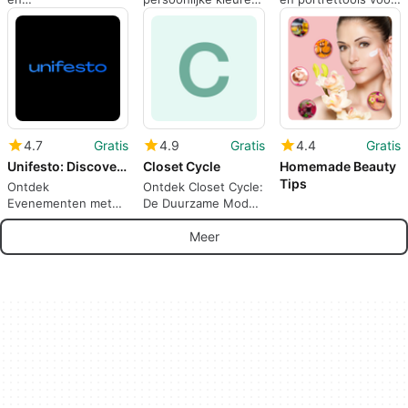
Vooruitgangsmonitoring
analyseert en outfits
dagelijkse
op Android
voorstelt
stijlbeslissingen
4.7
Gratis
4.9
Gratis
4.4
Gratis
Unifesto: Discover Events
Closet Cycle
Homemade Beauty
Tips
Ontdek
Ontdek Closet Cycle:
Evenementen met
De Duurzame Mode
Unifesto
App
Meer