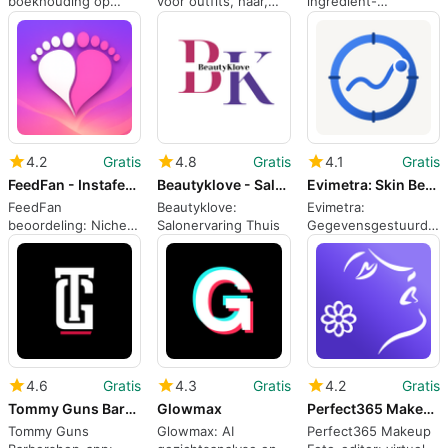
boekhouding op
voor outfits, haar,
ingredient-
Android voor
make-up en
gecentreerde
schoonheidprofessionals
fanportretten
huidverzorgingsscann
voor shoppers met
gevoelige huid
4.2
Gratis
4.8
Gratis
4.1
Gratis
FeedFan - Instafeet App
Beautyklove - Salon at Home
Evimetra: Skin Beauty Log
FeedFan
Beautyklove:
Evimetra:
beoordeling: Niche
Salonervaring Thuis
Gegevensgestuurde
maker-fan app voor
huid- en
privé-uitwisselingen
schoonheidsmonitorin
voor dagelijkse
routines
4.6
Gratis
4.3
Gratis
4.2
Gratis
Tommy Guns Barbershop
Glowmax
Perfect365 Makeup Photo Editor
Tommy Guns
Glowmax: AI
Perfect365 Makeup