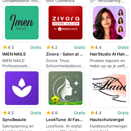
Lichaamseditor voor
voor Cosmetica
Ol - Veroudering:
snelle, natuurlijke
Realistische
sociale afbeeldingen
verouderingseffecten
voor selfies
4.5
Gratis
4.2
Gratis
4.4
Gratis
IMEN NAILS
Zivora - Salon at Home
HairStudio AI Hairstyle Try On
IMEN NAILS:
Zivora: Thuis
Probeer kapsels en
Professionele
Schoonheidsdiensten
make-up op je selfie
materialen, training
Gemakkelijk Boeken
met HairStudio AI
en
gemeenschapscentrum
4.5
Gratis
4.8
Gratis
4.4
Gratis
SyncBeaute
LookTune: AI Fashion Stylist
Hautschutzengel
Salonplanning en
LookTune: AI-stylist
Huidbeschermengel: