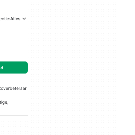
entie:
Alles
ad
otoverbeteraar
tige,