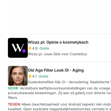
Wizaz.pl: Opinie o kosmetykach
4.9
Gratis
Wizaz.pl: Jouw Gids voor Cosmetica
Old Age Filter Look Ol - Aging
4.1
Gratis
Ouderdomsfilter Kijk Ol - Veroudering: Realistische
VOOR:
Verstelbare leeftijdsvoorkeursinstellingen van de vroeg
privacybewuste bewerkingen. Zij-aan-zij galerij voor directe vo
filters.
TEGEN:
Alleen beschikbaarheid voor Android beperkt niet-mobi
kwaliteit. Geen expliciete toegankelijkheidsfuncties vermeld i