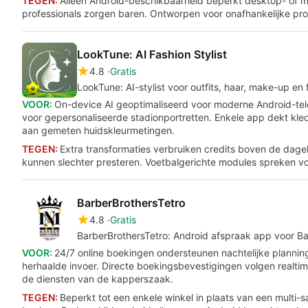
TEGEN:
Alleen Android-beschikbaarheid beperkt desktop- of m
professionals zorgen baren. Ontworpen voor onafhankelijke prof
LookTune: AI Fashion Stylist
4.8
Gratis
LookTune: AI-stylist voor outfits, haar, make-up en 
VOOR:
On-device AI geoptimaliseerd voor moderne Android-te
voor gepersonaliseerde stadionportretten. Enkele app dekt kle
aan gemeten huidskleurmetingen.
TEGEN:
Extra transformaties verbruiken credits boven de dage
kunnen slechter presteren. Voetbalgerichte modules spreken vo
BarberBrothersTetro
4.8
Gratis
BarberBrothersTetro: Android afspraak app voor Ba
VOOR:
24/7 online boekingen ondersteunen nachtelijke plannin
herhaalde invoer. Directe boekingsbevestigingen volgen realti
de diensten van de kapperszaak.
TEGEN:
Beperkt tot een enkele winkel in plaats van een multi