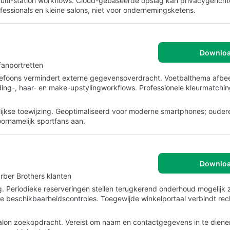
ulti-station workflows. Cloud-gebaseerde opslag kan privacygericht
essionals en kleine salons, niet voor ondernemingsketens.
Downlo
fanportretten
lefoons vermindert externe gegevensoverdracht. Voetbalthema afbe
ding-, haar- en make-upstylingworkflows. Professionele kleurmatch
lijkse toewijzing. Geoptimaliseerd voor moderne smartphones; oude
ornamelijk sportfans aan.
Downlo
rber Brothers klanten
g. Periodieke reserveringen stellen terugkerend onderhoud mogelijk
me beschikbaarheidscontroles. Toegewijde winkelportaal verbindt re
-salon zoekopdracht. Vereist om naam en contactgegevens in te diene