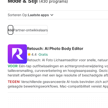
Mode & Stijl
(430 programs)
Sorteren Op:
Laatste apps
Alle
Partner-ontwikkelaars
Retouch: AI Photo Body Editor
4.4
Gratis
Retouch: AI Foto Lichaamseditor voor snelle, natuur
VOOR:
Eén-tap outfitwisselingen en achtergrondverwijdering v
tailleversmalling, curveverbetering en hoogteaanpassing. Gezic
herstelt afbeeldingen met een lage resolutie of beschadigde af
TEGEN:
Verschillende geavanceerde AI-tools bevinden zich ach
gelaagde bewerkingsworkflows. Mac-compatibiliteit vereist App