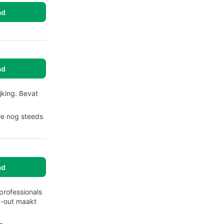
ad
ad
jking. Bevat
ie nog steeds
ad
professionals
y-out maakt