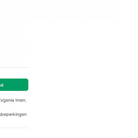
ad
Evgenia Imen.
psbeperkingen