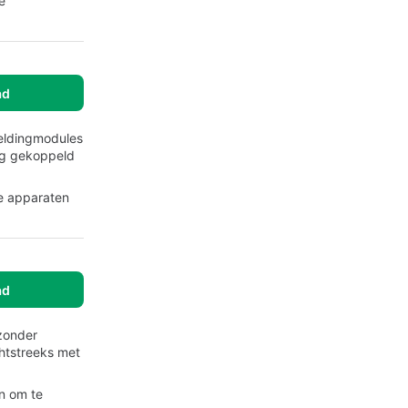
e
ad
eldingmodules
ing gekoppeld
re apparaten
ad
 zonder
chtstreeks met
n om te