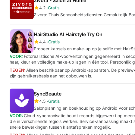
Zivora - Salon at Home
4.2
Gratis
Zivora: Thuis Schoonheidsdiensten Gemakkelijk Bo
HairStudio AI Hairstyle Try On
4.4
Gratis
Probeer kapsels en make-up op je selfie met HairSt
VOOR:
Fotorealistische AI-voorvertoningen gegenereerd in secon
haar, kleur en volledige make-up lagen in één tool. Persoonlijk 
TEGEN:
Alleen beschikbaar op Android-apparaten. De previewkwa
zijn gebruikersbasis aan het opbouwen is.
SyncBeaute
4.5
Gratis
Salonplanning en boekhouding op Android voor sch
VOOR:
Cloud-synchronisatie houdt records bijgewerkt op meerd
die in verschillende regio's werken. Service-aanpassing maakt 
snelle bewerkingen tussen klantafspraken mogelijk.