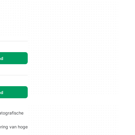
ad
ad
atografische
ering van hoge