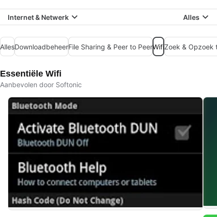
Internet & Netwerk
Alles
Alles
Downloadbeheer
File Sharing & Peer to Peer
Wifi
Zoek & Opzoek t
Essentiële Wifi
Aanbevolen door Softonic