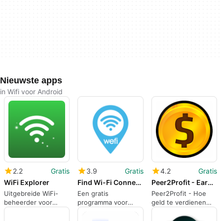
Nieuwste apps
in Wifi voor Android
2.2
Gratis
3.9
Gratis
4.2
Gratis
WiFi Explorer
Find Wi-Fi Connect to Wi-Fi
Peer2Profit - Earn Money
Uitgebreide WiFi-
Een gratis
Peer2Profit - Hoe
beheerder voor
programma voor
geld te verdienen
Android
Android, door Bharti
door uw Wi-Fi-
Airtel Ltd.
verbinding te delen.