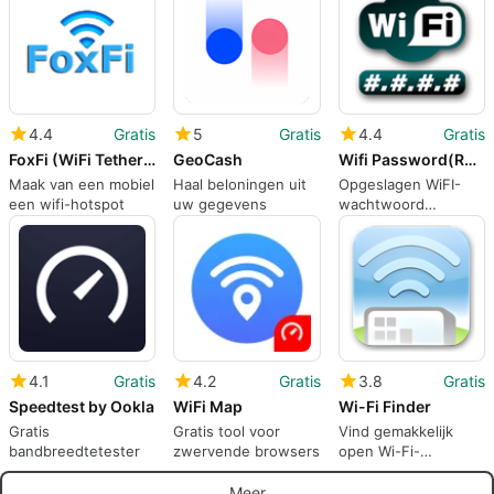
4.4
Gratis
5
Gratis
4.4
Gratis
FoxFi (WiFi Tether w/o Root)
GeoCash
Wifi Password(ROOT)
Maak van een mobiel
Haal beloningen uit
Opgeslagen WiFI-
een wifi-hotspot
uw gegevens
wachtwoord
weergeven
4.1
Gratis
4.2
Gratis
3.8
Gratis
Speedtest by Ookla
WiFi Map
Wi-Fi Finder
Gratis
Gratis tool voor
Vind gemakkelijk
bandbreedtetester
zwervende browsers
open Wi-Fi-
netwerken
Meer