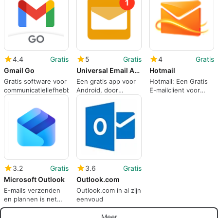
4.4
Gratis
5
Gratis
4
Gratis
Gmail Go
Universal Email App
Hotmail
Gratis software voor
Een gratis app voor
Hotmail: Een Gratis
communicatieliefhebbers
Android, door
E-mailclient voor
Craigpark Limited.
Android
3.2
Gratis
3.6
Gratis
Microsoft Outlook
Outlook.com
E-mails verzenden
Outlook.com in al zijn
en plannen is net
eenvoud
eenvoudiger
geworden
Meer