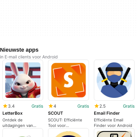
Nieuwste apps
in E-mail clients voor Android
3.4
Gratis
4
Gratis
2.5
Gratis
LetterBox
SCOUT
Email Finder
Ontdek de
SCOUT: Efficiënte
Efficiënte Email
uitdagingen van
Tool voor
Finder voor Android
LetterBox
Terreinobservaties