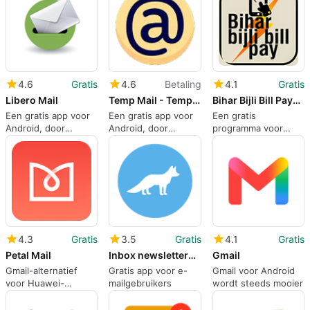
4.6
Gratis
4.6
Betaling
4.1
Gratis
Libero Mail
Temp Mail - Temporary Email
Bihar Bijli Bill PayBBBP
Een gratis app voor
Een gratis app voor
Een gratis
Android, door
Android, door
programma voor
Italiaonline S.p.A.
Offshored.
Android, door
SBPDCL NBPDCL.
4.3
Gratis
3.5
Gratis
4.1
Gratis
Petal Mail
Inbox newsletters cleaner
Gmail
Gmail-alternatief
Gratis app voor e-
Gmail voor Android
voor Huawei-
mailgebruikers
wordt steeds mooier
gebruikers