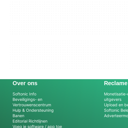
Over ons
Reclame
Softonic Info
Monetisatie-
Beveiligings- en
uitgevers
Vertrouwenscentrum
Upload en be
Hulp & Ondersteuning
Softonic Bel
Banen
Adverteermo
Editorial Richtlijnen
Voeg je software / app toe