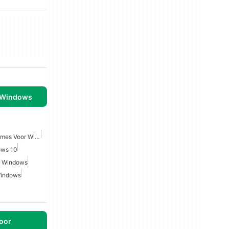
 Windows
Fantasie Role Playing Games Voor Windows
ows 10
r Windows
Windows
oor