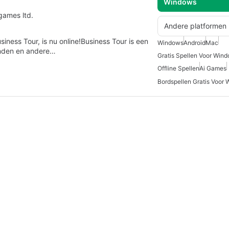
Windows
games ltd.
Andere platformen
siness Tour, is nu online!Business Tour is een
Windows
Android
Mac
ienden en andere…
Gratis Spellen Voor Win
Offline Spellen
Ai Games
Bordspellen Gratis Voor