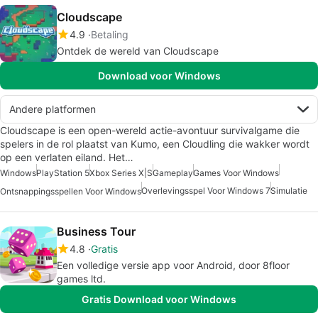
Cloudscape
4.9
Betaling
Ontdek de wereld van Cloudscape
Download voor Windows
Andere platformen
Cloudscape is een open-wereld actie-avontuur survivalgame die
spelers in de rol plaatst van Kumo, een Cloudling die wakker wordt
op een verlaten eiland. Het…
Windows
PlayStation 5
Xbox Series X|S
Gameplay
Games Voor Windows
Overlevingsspel Voor Windows 7
Simulatie
Ontsnappingsspellen Voor Windows
Business Tour
4.8
Gratis
Een volledige versie app voor Android, door 8floor
games ltd.
Gratis Download voor Windows