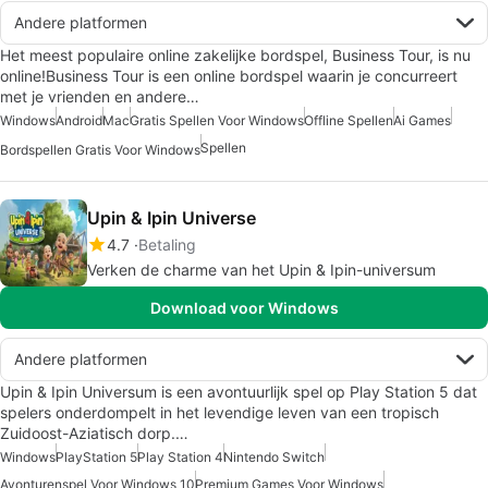
Andere platformen
Het meest populaire online zakelijke bordspel, Business Tour, is nu
online!Business Tour is een online bordspel waarin je concurreert
met je vrienden en andere…
Windows
Android
Mac
Gratis Spellen Voor Windows
Offline Spellen
Ai Games
Spellen
Bordspellen Gratis Voor Windows
Upin & Ipin Universe
4.7
Betaling
Verken de charme van het Upin & Ipin-universum
Download voor Windows
Andere platformen
Upin & Ipin Universum is een avontuurlijk spel op Play Station 5 dat
spelers onderdompelt in het levendige leven van een tropisch
Zuidoost-Aziatisch dorp.…
Windows
PlayStation 5
Play Station 4
Nintendo Switch
Avonturenspel Voor Windows 10
Premium Games Voor Windows