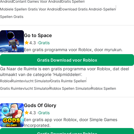
Android
Contant Games Voor Android
Gratis Spellen
Mobiele Spellen Gratis Voor Android
Download Gratis Android-Spellen
Spellen Gratis
Go to Space
4.3
Gratis
Een gratis programma voor Roblox, door myrukun.
Gratis Download voor Roblox
Ga Naar de Ruimte is een gratis programma voor Roblox, dat deel
uitmaakt van de categorie 'Hulpmiddelen'.
Roblox
Ruimtevlucht Simulator
Gratis Ruimte Spellen
Gratis Ruimtevlucht Simulator
Roblox Spellen Simulator
Roblox Spellen
Gods Of Glory
4.3
Gratis
Een gratis app voor Roblox, door Simple Games
Incorporated.
Gratis Download voor Roblox