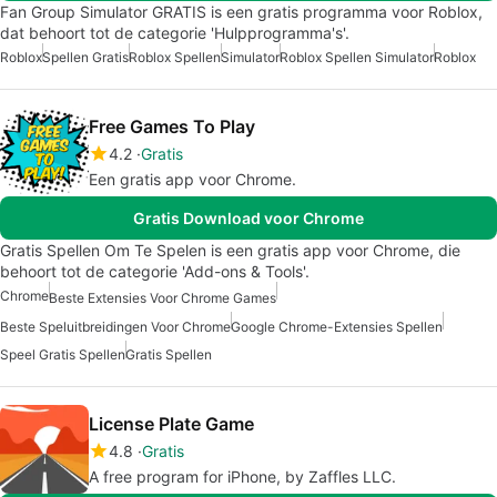
Fan Group Simulator GRATIS is een gratis programma voor Roblox,
dat behoort tot de categorie 'Hulpprogramma's'.
Roblox
Spellen Gratis
Roblox Spellen
Simulator
Roblox Spellen Simulator
Roblox
Free Games To Play
4.2
Gratis
Een gratis app voor Chrome.
Gratis Download voor Chrome
Gratis Spellen Om Te Spelen is een gratis app voor Chrome, die
behoort tot de categorie 'Add-ons & Tools'.
Chrome
Beste Extensies Voor Chrome Games
Beste Speluitbreidingen Voor Chrome
Google Chrome-Extensies Spellen
Speel Gratis Spellen
Gratis Spellen
License Plate Game
4.8
Gratis
A free program for iPhone, by Zaffles LLC.