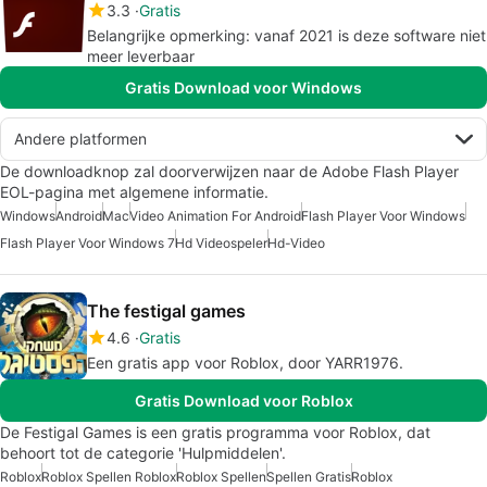
3.3
Gratis
Belangrijke opmerking: vanaf 2021 is deze software niet
meer leverbaar
Gratis Download voor Windows
Andere platformen
De downloadknop zal doorverwijzen naar de Adobe Flash Player
EOL-pagina met algemene informatie.
Windows
Android
Mac
Video Animation For Android
Flash Player Voor Windows
Flash Player Voor Windows 7
Hd Videospeler
Hd-Video
The festigal games
4.6
Gratis
Een gratis app voor Roblox, door YARR1976.
Gratis Download voor Roblox
De Festigal Games is een gratis programma voor Roblox, dat
behoort tot de categorie 'Hulpmiddelen'.
Roblox
Roblox Spellen Roblox
Roblox Spellen
Spellen Gratis
Roblox