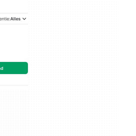
entie:
Alles
ad