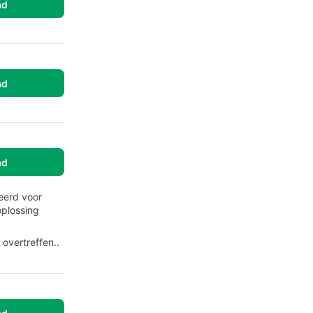
ad
ad
ad
eerd voor
oplossing
 overtreffen..