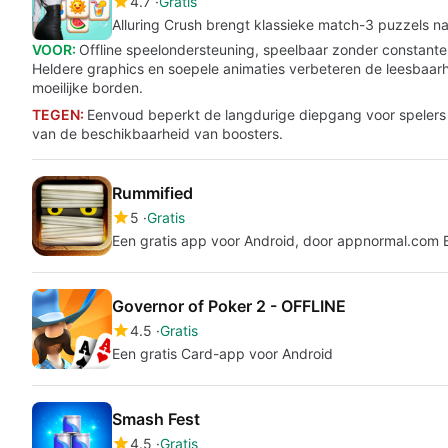
4.7
Gratis
Alluring Crush brengt klassieke match-3 puzzels na
VOOR:
Offline speelondersteuning, speelbaar zonder constante 
Heldere graphics en soepele animaties verbeteren de leesbaarhe
moeilijke borden.
TEGEN:
Eenvoud beperkt de langdurige diepgang voor spelers
van de beschikbaarheid van boosters.
Rummified
5
Gratis
Een gratis app voor Android, door appnormal.com 
Governor of Poker 2 - OFFLINE
4.5
Gratis
Een gratis Card-app voor Android
Smash Fest
4.5
Gratis