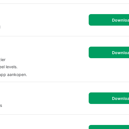
Downlo
d
Downlo
ier
el levels.
-app aankopen.
Downlo
s