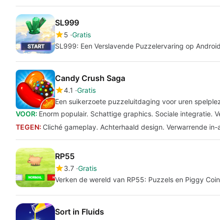
SL999
5
Gratis
SL999: Een Verslavende Puzzelervaring op Androi
Candy Crush Saga
4.1
Gratis
Een suikerzoete puzzeluitdaging voor uren spelplez
VOOR:
Enorm populair. Schattige graphics. Sociale integratie. Ve
TEGEN:
Cliché gameplay. Achterhaald design. Verwarrende in
RP55
3.7
Gratis
Verken de wereld van RP55: Puzzels en Piggy Coin
Sort in Fluids