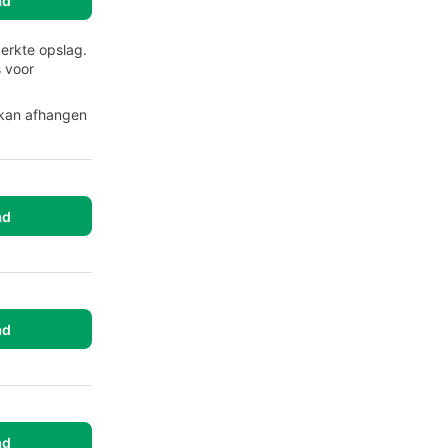
ad
perkte opslag.
s voor
 kan afhangen
ad
ad
ad