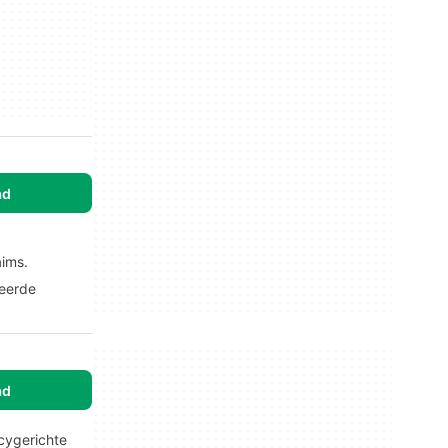
ad
aims.
ceerde
ad
cygerichte