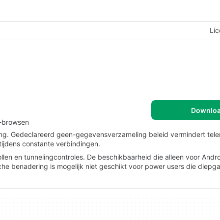
Lic
Downlo
é-browsen
ng. Gedeclareerd geen-gegevensverzameling beleid vermindert teleme
ijdens constante verbindingen.
len en tunnelingcontroles. De beschikbaarheid die alleen voor Andro
che benadering is mogelijk niet geschikt voor power users die diep