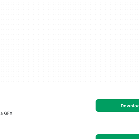
Downlo
na GFX