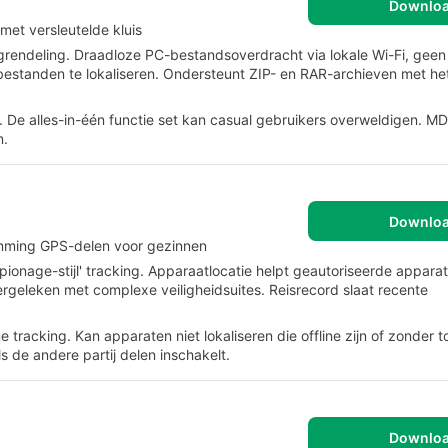
Downlo
met versleutelde kluis
tgrendeling. Draadloze PC-bestandsoverdracht via lokale Wi-Fi, gee
 bestanden te lokaliseren. Ondersteunt ZIP- en RAR-archieven met h
eit. De alles-in-één functie set kan casual gebruikers overweldigen. M
n.
Downlo
mming GPS-delen voor gezinnen
ionage-stijl' tracking. Apparaatlocatie helpt geautoriseerde appara
ergeleken met complexe veiligheidsuites. Reisrecord slaat recente
e tracking. Kan apparaten niet lokaliseren die offline zijn of zonder
s de andere partij delen inschakelt.
Downlo