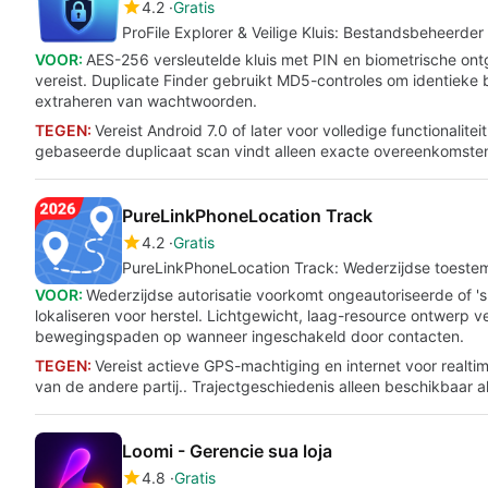
4.2
Gratis
ProFile Explorer & Veilige Kluis: Bestandsbeheerder 
VOOR:
AES-256 versleutelde kluis met PIN en biometrische on
vereist. Duplicate Finder gebruikt MD5-controles om identieke
extraheren van wachtwoorden.
TEGEN:
Vereist Android 7.0 of later voor volledige functionalit
gebaseerde duplicaat scan vindt alleen exacte overeenkomste
PureLinkPhoneLocation Track
4.2
Gratis
PureLinkPhoneLocation Track: Wederzijdse toeste
VOOR:
Wederzijdse autorisatie voorkomt ongeautoriseerde of 'sp
lokaliseren voor herstel. Lichtgewicht, laag-resource ontwerp v
bewegingspaden op wanneer ingeschakeld door contacten.
TEGEN:
Vereist actieve GPS-machtiging en internet voor realtim
van de andere partij.. Trajectgeschiedenis alleen beschikbaar al
Loomi - Gerencie sua loja
4.8
Gratis