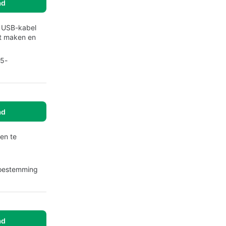
ad
n USB-kabel
et maken en
D5-
ad
ten te
 toestemming
ad