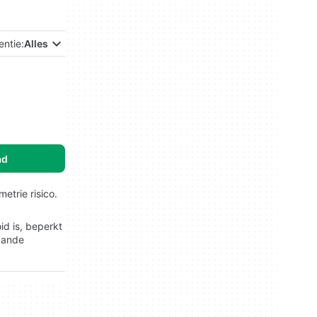
entie:
Alles
ad
trie risico.
id is, beperkt
gaande