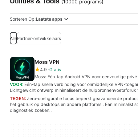
Utilities & Tools
(10000 programs)
Sorteren Op:
Laatste apps
Alle
Partner-ontwikkelaars
Moss VPN
4.9
Gratis
Moss: Eén-tap Android VPN voor eenvoudige priv
VOOR:
Eén-tap snelle verbinding voor onmiddellijke VPN-toega
Lichtgewicht ontwerp minimaliseert de hulpbronnenvoetafdruk t
TEGEN:
Zero-configuratie focus beperkt geavanceerde protocol
het gebruik op desktops en andere platforms.. Een minimalistis
diagnostiek zoeken..