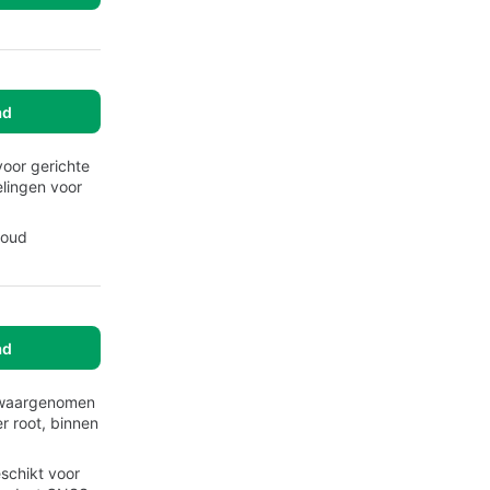
ad
voor gerichte
elingen voor
loud
ad
m waargenomen
r root, binnen
schikt voor