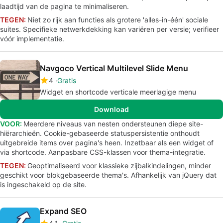
laadtijd van de pagina te minimaliseren.
TEGEN:
Niet zo rijk aan functies als grotere 'alles-in-één' sociale
suites. Specifieke netwerkdekking kan variëren per versie; verifieer
vóór implementatie.
Navgoco Vertical Multilevel Slide Menu
4
Gratis
Widget en shortcode verticale meerlagige menu
Download
VOOR:
Meerdere niveaus van nesten ondersteunen diepe site-
hiërarchieën. Cookie-gebaseerde statuspersistentie onthoudt
uitgebreide items over pagina's heen. Inzetbaar als een widget of
via shortcode. Aanpasbare CSS-klassen voor thema-integratie.
TEGEN:
Geoptimaliseerd voor klassieke zijbalkindelingen, minder
geschikt voor blokgebaseerde thema's. Afhankelijk van jQuery dat
is ingeschakeld op de site.
Expand SEO