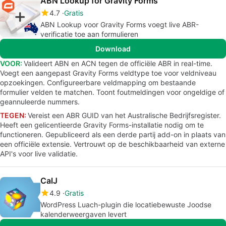
ABN Lookup for Gravity Forms
4.7
Gratis
ABN Lookup voor Gravity Forms voegt live ABR-
verificatie toe aan formulieren
Download
VOOR:
Valideert ABN en ACN tegen de officiële ABR in real-time.
Voegt een aangepast Gravity Forms veldtype toe voor veldniveau
opzoekingen. Configureerbare veldmapping om bestaande
formulier velden te matchen. Toont foutmeldingen voor ongeldige of
geannuleerde nummers.
TEGEN:
Vereist een ABR GUID van het Australische Bedrijfsregister.
Heeft een gelicentieerde Gravity Forms-installatie nodig om te
functioneren. Gepubliceerd als een derde partij add-on in plaats van
een officiële extensie. Vertrouwt op de beschikbaarheid van externe
API's voor live validatie.
CalJ
4.9
Gratis
WordPress Luach-plugin die locatiebewuste Joodse
kalenderweergaven levert